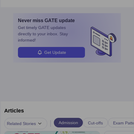
in varying schedules and environments, often with overnight
layovers. The demand for airline pilots is expected to grow, driven
by retirements and industry expansion. The role requires
Never miss
GATE
update
specialized training and adaptability.
Get timely
GATE
updates
directly to your inbox. Stay
informed!
Get Update
Articles
|
Admission
Cut-offs
Exam Patte
Related Stories