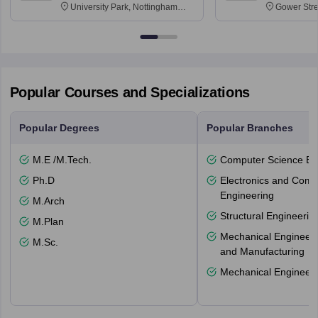
University Park, Nottingham
Gower Str
NG7 2RD
6BT
Popular Courses and Specializations
Popular Degrees
Popular Branches
M.E /M.Tech.
Computer Science En
Ph.D
Electronics and Comm
Engineering
M.Arch
Structural Engineerin
M.Plan
Mechanical Engineeri
M.Sc.
and Manufacturing
Mechanical Engineeri