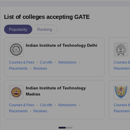
List of colleges accepting GATE
Popularity
Ranking
Indian Institute of Technology Delhi
Courses & Fees
Cut-offs
Admissions
Courses &
Placements
Reviews
Placemen
Indian Institute of Technology
Madras
Courses & Fees
Cut-offs
Admissions
Courses &
Placements
Reviews
Placemen