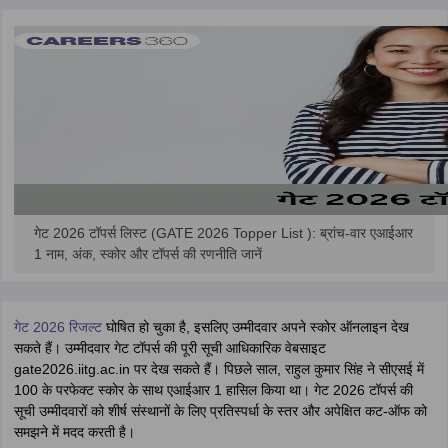
ennai
Engineering Colleges in Mumbai
Engineering Colleges in Coimbat
s in Andhra Pradesh
Engineering Colleges in Madhya Pradesh
Engineeri
g Colleges in India
Top Private Engineering Colleges in India
lege Predictor
KCET College Predictor
View All College Predictors
y Exceptions Handbook
JEE Main 2027 How to Start JEE Preparation fr
e
Top Institutes that take JEE Advanced Scores
View All JEE Main E-Bo
DF
026
Top 200 Questions For BITSAT English Proficiency & Logical Reaso
 April 11 Memory Based Questions PDF
Most Scoring Concepts For 
गेट 2026 टॉपर्स लिस्ट (GATE 2026 Topper List ): ब्रांच-वार एआईआर
obotics and Automation
How to Crack GATE?
Best Books for GATE
How t
1 नाम, अंक, स्कोर और टॉपर्स की रणनीति जानें
al Engineering
Electronics Engineering
Mechanical Engineering
गेट 2026 रिजल्ट
घोषित हो चुका है, इसलिए उम्मीदवार अपने स्कोर ऑनलाइन देख
neer
Nuclear Engineer
सकते हैं। उम्मीदवार गेट टॉपर्स की पूरी सूची आधिकारिक वेबसाइट
gate2026.iitg.ac.in पर देख सकते हैं। पिछले साल, राहुल कुमार सिंह ने सीएसई में
100 के परफेक्ट स्कोर के साथ एआईआर 1 हासिल किया था। गेट 2026 टॉपर्स की
सूची उम्मीदवारों को शीर्ष संस्थानों के लिए प्रतिस्पर्धा के स्तर और अपेक्षित कट-ऑफ को
समझने में मदद करती है।