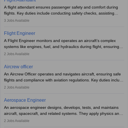
A flight attendant ensures passenger safety and comfort during
flights. Key duties include conducting safety checks, assisting
passengers, serving food and drinks, and managing emergencies.
3
Jobs Available
They must be well-trained in safety procedures and customer
service. A high school diploma is typically required, followed by
Flight Engineer
rigorous training to qualify for the role.
A Flight Engineer monitors and operates an aircraft’s complex
systems like engines, fuel, and hydraulics during flight, ensuring
optimal performance and safety. They assist pilots with technical
2
Jobs Available
issues, conduct inspections, and maintain records. This role
requires strong technical knowledge, problem-solving, and
Aircrew officer
communication skills. Training usually involves a degree in aviation
An Aircrew Officer operates and navigates aircraft, ensuring safe
or aerospace engineering and specialised certification.
flights and compliance with aviation regulations. Key duties include
managing flight systems, conducting pre- and post-flight checks,
2
Jobs Available
and adhering to safety standards. The role typically requires
working five days a week, with around 120 flight hours monthly.
Aerospace Engineer
Employment may be contractual or permanent, depending on the
An aerospace engineer designs, develops, tests, and maintains
airline.
aircraft, spacecraft, and related systems. They apply physics and
engineering principles to improve aerospace technologies, often
2
Jobs Available
working in aviation, defence, or space sectors. Key tasks include