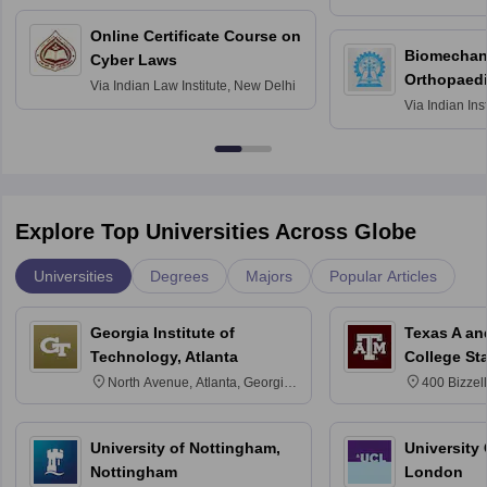
Bombay
Online Certificate Course on
Biomechani
Cyber Laws
Orthopaedi
Via
Indian Law Institute, New Delhi
Via
Indian Ins
Kharagpur
Explore Top Universities Across Globe
Universities
Degrees
Majors
Popular Articles
Georgia Institute of
Texas A an
Technology, Atlanta
College St
North Avenue, Atlanta, Georgia
400 Bizzell
30332
Texas 778
University of Nottingham,
University
Nottingham
London