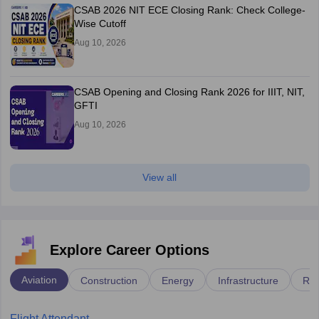
CSAB 2026 NIT ECE Closing Rank: Check College-
Wise Cutoff
Aug 10, 2026
CSAB Opening and Closing Rank 2026 for IIIT, NIT,
GFTI
Aug 10, 2026
View all
Explore Career Options
Aviation
Construction
Energy
Infrastructure
Rai
Flight Attendant