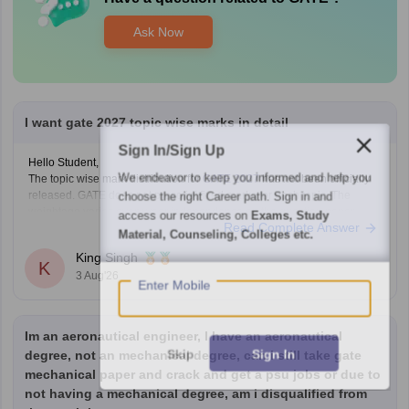
Ask Now
I want gate 2027 topic wise marks in detail
Sign In/Sign Up
Hello Student,
We endeavor to keep you informed and help you
The topic wise mark distribution for
GATE 2027
has not been officially
choose the right Career path. Sign in and
released. GATE does not prescript fixed marks for each topic. The
weightage varies every year independence on the question paper.
access our resources on
Exams, Study
Read Complete Answer
Please mention your GATE paper/branch (such as CSE, ECE, EE, ME,
Material, Counseling, Colleges etc.
CE, DA, etc.), and we
King Singh
K
3 Aug'26
Enter Mobile
Im an aeronautical engineer, I have an aeronautical
Skip
Sign In
degree, not an mechanical degree, can i still take gate
mechanical paper and crack and get a psu jobs or due to
not having a mechanical degree, am i disqualified from