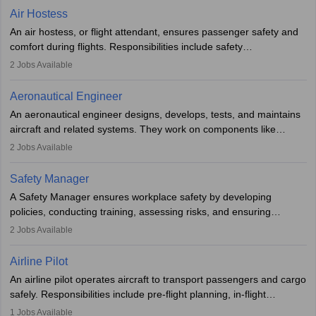
designing components, conducting tests, and performing
Air Hostess
research. A bachelor’s degree is essential, with higher roles
An air hostess, or flight attendant, ensures passenger safety and
requiring advanced study. The role demands analytical skills,
comfort during flights. Responsibilities include safety
technical knowledge, precision, and effective communication.
demonstrations, serving meals, managing the cabin, handling
2
Jobs Available
emergencies, and post-flight reporting. The role demands strong
communication skills, a calm demeanour, and a service-oriented
Aeronautical Engineer
attitude. It offers opportunities to travel and work in the dynamic
An aeronautical engineer designs, develops, tests, and maintains
aviation and hospitality industry.
aircraft and related systems. They work on components like
engines and wings, ensuring performance, safety, and efficiency.
2
Jobs Available
The role involves simulations, flight testing, research, and
technological innovation to improve fuel efficiency and reduce
Safety Manager
noise. Aeronautical engineers collaborate with teams in aerospace
A Safety Manager ensures workplace safety by developing
companies, government agencies, or research institutions,
policies, conducting training, assessing risks, and ensuring
requiring strong skills in physics, mathematics, and engineering
regulatory compliance. They investigate incidents, manage
2
Jobs Available
principles.
workers’ compensation, and handle emergency responses.
Working across industries like construction and healthcare, they
Airline Pilot
combine leadership, communication, and problem-solving skills to
An airline pilot operates aircraft to transport passengers and cargo
protect employees and maintain safe environments.
safely. Responsibilities include pre-flight planning, in-flight
operations, team collaboration, and post-flight duties. Pilots work
1
Jobs Available