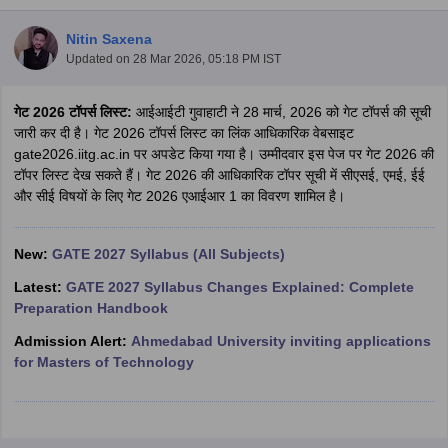
Nitin Saxena
Updated on
28 Mar 2026, 05:18 PM IST
गेट 2026 टॉपर्स लिस्ट:
आईआईटी गुवाहाटी ने 28 मार्च, 2026 को गेट टॉपर्स की सूची
जारी कर दी है।
गेट 2026 टॉपर्स लिस्ट का लिंक आधिकारिक वेबसाइट
gate2026.iitg.ac.in पर अपडेट किया गया है। उम्मीदवार इस पेज पर गेट 2026 की
टॉपर लिस्ट देख सकते हैं। गेट 2026 की आधिकारिक टॉपर सूची में सीएसई, एमई, ईई
और सीई विषयों के लिए गेट 2026 एआईआर 1 का विवरण शामिल है।
Main Syllabus
JEE Main Study Material
JEE Main Answer Key
View All J
llabus
JEE Advanced Exam Pattern
JEE Advanced Answer Key
JEE Adva
New:
GATE 2027 Syllabus (All Subjects)
ey
GATE Cutoff
GATE Result
View All GATE Articles
 EAMCET Exam Pattern
AP EAMCET Answer Key
AP EAMCET Cutoff
AP
Latest:
GATE 2027 Syllabus Changes Explained: Complete
 EAMCET Exam Pattern
TS EAMCET Answer Key
TS EAMCET Cutoff
TS
Preparation Handbook
Pattern
MHT CET Answer Key
MHT CET Cutoff
MHT CET Result
MHT C
Admission Alert:
Ahmedabad University inviting applications
ey
KCET Cutoff
KCET Result
View All KCET Articles
for Masters of Technology
EE Answer Key
VITEEE Cutoff
VITEEE Result
View All VITEEE Articles
T Answer Key
BITSAT Cutoff
BITSAT Result
View All BITSAT Articles
India
M.Arch Colleges in India
Phd Colleges in India
dia Accepting GATE
Engineering Colleges in India Accepting AP EAMCET