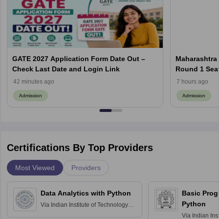
GATE 2027 Application Form Date Out –
Maharashtra
Check Last Date and Login Link
Round 1 Seat 
Registration
42 minutes ago
7 hours ago
Admission
Admission
Certifications By Top Providers
Most Viewed
Providers
Data Analytics with Python
Basic Pro
Python
Via
Indian Institute of Technology
Roorkee
Via
Indian Ins