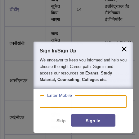
सूचित
इलेक्ट्रिकल एंड
डीडीए
14
किया
मैकेनिकल
जाएगा
इंजीनियरिंग
जल्द
सूचित
एनबीसीसी
NA
सिविल इंजीनियरिंग
किया
Sign In/Sign Up
जाएगा
We endeavor to keep you informed and help you
choose the right Career path. Sign in and
सिविल ,
जल्द
access our resources on
Exams, Study
इलेक्ट्रिकल एंड
सूचित
Material, Counseling, Colleges etc.
आरवीएनएल
NA
इलेक्ट्रॉनिक्स और
किया
टेली कम्यूनिकेशन
जाएगा
इंजीनियरिंग
Enter Mobile
जल्द
सूचित
एमईसीएल
NA
केमिस्ट्री
Skip
Sign In
किया
जाएगा