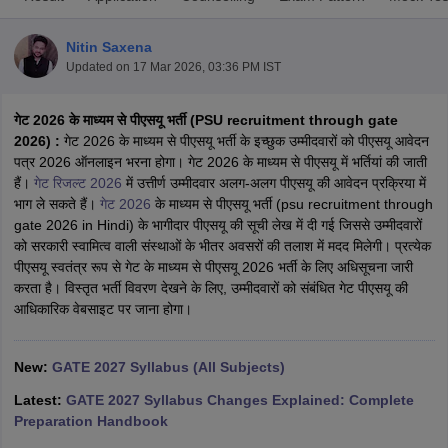
Nitin Saxena
Updated on
17 Mar 2026, 03:36 PM IST
गेट 2026 के माध्यम से पीएसयू भर्ती (PSU recruitment through gate
2026) :
गेट 2026 के माध्यम से पीएसयू भर्ती के इच्छुक उम्मीदवारों को पीएसयू आवेदन
पत्र 2026 ऑनलाइन भरना होगा। गेट 2026 के माध्यम से पीएसयू में भर्तियां की जाती
हैं।
गेट रिजल्ट 2026
में उत्तीर्ण उम्मीदवार अलग-अलग पीएसयू की आवेदन प्रक्रिया में
भाग ले सकते हैं।
गेट 2026
के माध्यम से पीएसयू भर्ती (psu recruitment through
Main Syllabus
JEE Main Study Material
JEE Main Answer Key
View All J
gate 2026 in Hindi) के भागीदार पीएसयू की सूची लेख में दी गई जिससे उम्मीदवारों
llabus
JEE Advanced Exam Pattern
JEE Advanced Answer Key
JEE Adva
को सरकारी स्वामित्व वाली संस्थाओं के भीतर अवसरों की तलाश में मदद मिलेगी। प्रत्येक
ey
GATE Cutoff
GATE Result
View All GATE Articles
पीएसयू स्वतंत्र रूप से गेट के माध्यम से पीएसयू 2026 भर्ती के लिए अधिसूचना जारी
 EAMCET Exam Pattern
AP EAMCET Answer Key
AP EAMCET Cutoff
AP
करता है। विस्तृत भर्ती विवरण देखने के लिए, उम्मीदवारों को संबंधित गेट पीएसयू की
 EAMCET Exam Pattern
TS EAMCET Answer Key
TS EAMCET Cutoff
TS
आधिकारिक वेबसाइट पर जाना होगा।
Pattern
MHT CET Answer Key
MHT CET Cutoff
MHT CET Result
MHT C
ey
KCET Cutoff
KCET Result
View All KCET Articles
EE Answer Key
VITEEE Cutoff
VITEEE Result
View All VITEEE Articles
New:
GATE 2027 Syllabus (All Subjects)
T Answer Key
BITSAT Cutoff
BITSAT Result
View All BITSAT Articles
Latest:
GATE 2027 Syllabus Changes Explained: Complete
Preparation Handbook
India
M.Arch Colleges in India
Phd Colleges in India
dia Accepting GATE
Engineering Colleges in India Accepting AP EAMCET