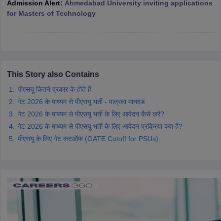
Admission Alert:
Ahmedabad University inviting applications
ennai
Engineering Colleges in Mumbai
Engineering Colleges in Coimbat
for Masters of Technology
s in Andhra Pradesh
Engineering Colleges in Madhya Pradesh
Engineeri
g Colleges in India
Top Private Engineering Colleges in India
lege Predictor
KCET College Predictor
View All College Predictors
y Exceptions Handbook
JEE Main 2027 How to Start JEE Preparation fr
This Story also Contains
e
Top Institutes that take JEE Advanced Scores
View All JEE Main E-Bo
पीएसयू कितने प्रकार के होते हैं
DF
गेट 2026 के माध्यम से पीएसयू भर्ती - पात्रता मानदंड
026
Top 200 Questions For BITSAT English Proficiency & Logical Reaso
 April 11 Memory Based Questions PDF
Most Scoring Concepts For 
गेट 2026 के माध्यम से पीएसयू भर्ती के लिए आवेदन कैसे करें?
obotics and Automation
How to Crack GATE?
Best Books for GATE
How t
गेट 2026 के माध्यम से पीएसयू भर्ती के लिए आवेदन प्रक्रिया क्या है?
पीएसयू के लिए गेट कटऑफ (GATE Cutoff for PSUs)
al Engineering
Electronics Engineering
Mechanical Engineering
neer
Nuclear Engineer