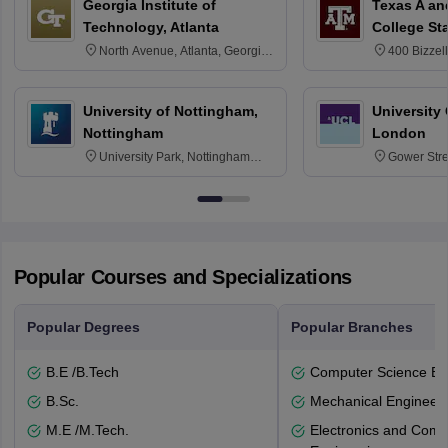
Georgia Institute of
Texas A an
Technology, Atlanta
College St
North Avenue, Atlanta, Georgia
400 Bizzell
30332
Texas 778
University of Nottingham,
University
Nottingham
London
University Park, Nottingham
Gower Str
NG7 2RD
6BT
Popular Courses and Specializations
Popular Degrees
Popular Branches
B.E /B.Tech
Computer Science En
B.Sc.
Mechanical Engineeri
M.E /M.Tech.
Electronics and Comm