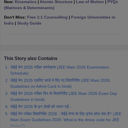
New:
Kinematics
|
Atomic Structure
|
Law of Motion
|
PYQs
ennai
Engineering Colleges in Mumbai
Engineering Colleges in Coimbat
(Matrices & Determinants)
s in Andhra Pradesh
Engineering Colleges in Madhya Pradesh
Engineeri
Don't Miss:
Free 1:1 Counselling
|
Foreign Universities in
g Colleges in India
Top Private Engineering Colleges in India
India
|
Study Guide
lege Predictor
KCET College Predictor
View All College Predictors
y Exceptions Handbook
JEE Main 2027 How to Start JEE Preparation fr
e
Top Institutes that take JEE Advanced Scores
View All JEE Main E-Bo
DF
This Story also Contains
026
Top 200 Questions For BITSAT English Proficiency & Logical Reaso
 April 11 Memory Based Questions PDF
Most Scoring Concepts For 
जेईई मेन 2026 परीक्षा कार्यक्रम (JEE Main 2026 Examination
obotics and Automation
How to Crack GATE?
Best Books for GATE
How t
Schedule)
जेईई मेन 2026 एडमिट कार्ड में दिए गए दिशानिर्देश (JEE Main 2026
Guidelines on Admit Card in hindi)
al Engineering
Electronics Engineering
Mechanical Engineering
जेईई मेन 2026 परीक्षा दिन के दिशानिर्देश (JEE Main 2026 Exam Day
neer
Nuclear Engineer
Guidelines in hindi)
जेईई मेन 2026 के इन लेखों को जरूर पढ़ें -
जेईई मेन परीक्षा दिशानिर्देश 2026 : जेईई मेन्स के लिए ड्रेस कोड क्या है? (JEE
Main Exam Guidelines 2026: What is the dress code for JEE
Mains?)