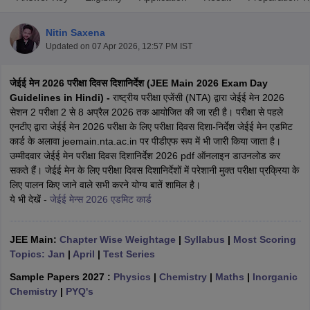
Nitin Saxena
Updated on
07 Apr 2026, 12:57 PM IST
जेईई मेन 2026
परीक्षा दिवस दिशानिर्देश (JEE Main 2026 Exam Day
Guidelines in Hindi) -
राष्ट्रीय परीक्षा एजेंसी (NTA) द्वारा जेईई मेन 2026
सेशन 2 परीक्षा 2 से 8 अप्रैल 2026 तक आयोजित की जा रही है। परीक्षा से पहले
एनटीए द्वारा जेईई मेन 2026 परीक्षा के लिए परीक्षा दिवस दिशा-निर्देश जेईई मेन एडमिट
कार्ड के अलावा jeemain.nta.ac.in पर पीडीएफ रूप में भी जारी किया जाता है।
Main Syllabus
JEE Main Study Material
JEE Main Answer Key
View All J
उम्मीदवार जेईई मेन परीक्षा दिवस दिशानिर्देश 2026 pdf ऑनलाइन डाउनलोड कर
llabus
JEE Advanced Exam Pattern
JEE Advanced Answer Key
JEE Adva
सकते हैं। जेईई मेन के लिए परीक्षा दिवस दिशानिर्देशों में परेशानी मुक्त परीक्षा प्रक्रिया के
ey
GATE Cutoff
GATE Result
View All GATE Articles
लिए पालन किए जाने वाले सभी करने योग्य बातें शामिल है।
 EAMCET Exam Pattern
AP EAMCET Answer Key
AP EAMCET Cutoff
AP
ये भी देखें -
जेईई मेन्स 2026 एडमिट कार्ड
 EAMCET Exam Pattern
TS EAMCET Answer Key
TS EAMCET Cutoff
TS
Pattern
MHT CET Answer Key
MHT CET Cutoff
MHT CET Result
MHT C
ey
KCET Cutoff
KCET Result
View All KCET Articles
JEE Main:
Chapter Wise Weightage
|
Syllabus
|
Most Scoring
EE Answer Key
VITEEE Cutoff
VITEEE Result
View All VITEEE Articles
Topics: Jan
|
April
|
Test Series
T Answer Key
BITSAT Cutoff
BITSAT Result
View All BITSAT Articles
Sample Papers 2027 :
Physics
|
Chemistry
|
Maths
|
Inorganic
Chemistry
|
PYQ's
India
M.Arch Colleges in India
Phd Colleges in India
dia Accepting GATE
Engineering Colleges in India Accepting AP EAMCET