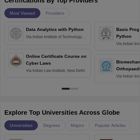
Certifications By Top Providers
Most Viewed
Providers
Data Analytics with Python
Basic Pro
Python
Via
Indian Institute of Technology
Roorkee
Via
Indian Ins
Bombay
Online Certificate Course on
Biomechani
Cyber Laws
Orthopaedi
Via
Indian Law Institute, New Delhi
Via
Indian Ins
Kharagpur
Explore Top Universities Across Globe
Universities
Degrees
Majors
Popular Articles