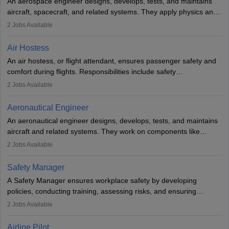
An aerospace engineer designs, develops, tests, and maintains
airline.
aircraft, spacecraft, and related systems. They apply physics and
engineering principles to improve aerospace technologies, often
2
Jobs Available
working in aviation, defence, or space sectors. Key tasks include
designing components, conducting tests, and performing
Air Hostess
research. A bachelor’s degree is essential, with higher roles
An air hostess, or flight attendant, ensures passenger safety and
requiring advanced study. The role demands analytical skills,
comfort during flights. Responsibilities include safety
technical knowledge, precision, and effective communication.
demonstrations, serving meals, managing the cabin, handling
2
Jobs Available
emergencies, and post-flight reporting. The role demands strong
communication skills, a calm demeanour, and a service-oriented
Aeronautical Engineer
attitude. It offers opportunities to travel and work in the dynamic
An aeronautical engineer designs, develops, tests, and maintains
aviation and hospitality industry.
aircraft and related systems. They work on components like
engines and wings, ensuring performance, safety, and efficiency.
2
Jobs Available
The role involves simulations, flight testing, research, and
technological innovation to improve fuel efficiency and reduce
Safety Manager
noise. Aeronautical engineers collaborate with teams in aerospace
A Safety Manager ensures workplace safety by developing
companies, government agencies, or research institutions,
policies, conducting training, assessing risks, and ensuring
requiring strong skills in physics, mathematics, and engineering
regulatory compliance. They investigate incidents, manage
2
Jobs Available
principles.
workers’ compensation, and handle emergency responses.
Working across industries like construction and healthcare, they
Airline Pilot