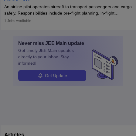
combine leadership, communication, and problem-solving skills to
An airline pilot operates aircraft to transport passengers and cargo
protect employees and maintain safe environments.
safely. Responsibilities include pre-flight planning, in-flight
operations, team collaboration, and post-flight duties. Pilots work
1
Jobs Available
in varying schedules and environments, often with overnight
layovers. The demand for airline pilots is expected to grow, driven
by retirements and industry expansion. The role requires
Never miss
JEE Main
update
specialized training and adaptability.
Get timely
JEE Main
updates
directly to your inbox. Stay
informed!
Get Update
Articles