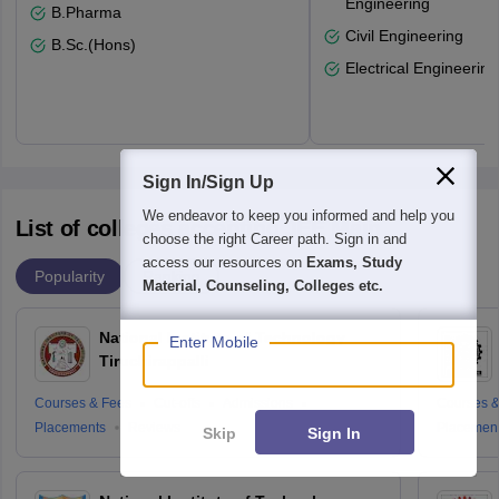
Engineering
B.Pharma
Civil Engineering
B.Sc.(Hons)
Electrical Engineering
Sign In/Sign Up
We endeavor to keep you informed and help you
List of colleges accepting JEE Main
choose the right Career path. Sign in and
access our resources on
Exams, Study
Popularity
Ranking
Material, Counseling, Colleges etc.
National Institute of Technology
Enter Mobile
Tiruchirappalli
Courses & Fees
Cut-offs
Admissions
Courses &
Placements
Reviews
Placemen
Skip
Sign In