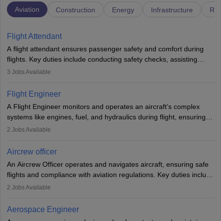
Aviation
Construction
Energy
Infrastructure
Rai
Flight Attendant
A flight attendant ensures passenger safety and comfort during
flights. Key duties include conducting safety checks, assisting
passengers, serving food and drinks, and managing emergencies.
3
Jobs Available
They must be well-trained in safety procedures and customer
service. A high school diploma is typically required, followed by
Flight Engineer
rigorous training to qualify for the role.
A Flight Engineer monitors and operates an aircraft’s complex
systems like engines, fuel, and hydraulics during flight, ensuring
optimal performance and safety. They assist pilots with technical
2
Jobs Available
issues, conduct inspections, and maintain records. This role
requires strong technical knowledge, problem-solving, and
Aircrew officer
communication skills. Training usually involves a degree in aviation
An Aircrew Officer operates and navigates aircraft, ensuring safe
or aerospace engineering and specialised certification.
flights and compliance with aviation regulations. Key duties include
managing flight systems, conducting pre- and post-flight checks,
2
Jobs Available
and adhering to safety standards. The role typically requires
working five days a week, with around 120 flight hours monthly.
Aerospace Engineer
Employment may be contractual or permanent, depending on the