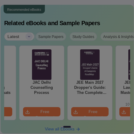
Recommended eBooks
Related eBooks and Sample Papers
|
Latest
Sample Papers
Study Guides
Analysis & Insights
hi
JAC Delhi
JEE Main 2027
JEE 
ing
Counselling
Dropper's Guide:
Laws 
ormats
Process
The Complete
Master
Roadmap to 99+
with 1
Percentile
Qu
10+ 
e
Free
Free
oad
Download
Download
View all Ebooks