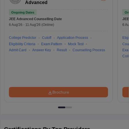
Advanced
Ongoing Dates
On
JEE Advanced
Counselling Date
JEE
6 Aug'26
-
11 Aug'26
(Online)
6 Au
College Predictor
Cutoff
Application Process
Eligi
Eligibility Criteria
Exam Pattern
Mock Test
Cou
Admit Card
Answer Key
Result
Counselling Process
Exa
Coll
Brochure