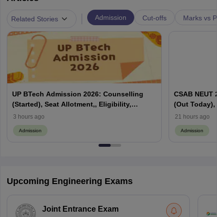
|
Admission
Cut-offs
Marks vs P
Related Stories
UP BTech Admission 2026: Counselling
CSAB NEUT 2
(Started), Seat Allotment,, Eligibility,
(Out Today), 
Colleges, Cutoff
Counselling,
3 hours ago
21 hours ago
Admission
Admission
Upcoming Engineering Exams
Joint Entrance Exam