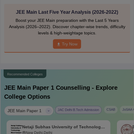
JEE Main Last Five Year Analysis (2026-2022)
Boost your JEE Main preparation with the Last 5 Years
Analysis (2026–2022). Discover chapter-wise trends, difficulty
levels & high-weightage topics.
Try Now
Recommended Colleges
JEE Main Paper 1
Counselling - Explore
College Options
|
CSAB
JoSAA C
JAC Delhi B.Tech Admission
JEE Main Paper 1
Netaji Subhas University of Technology
West Campus, Delhi
New Delhi,Delhi