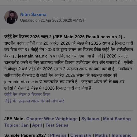
Nitin Saxena
Updated on
21 Apr 2026, 09:20 AM IST
जेईई मेन रिजल्ट 2026 सत्र 2 (JEE Main 2026 Result session 2) -
राष्ट्रीय परीक्षा एजेंसी द्वारा 20 अप्रैल 2026 को जेईई मेन 2026 सेशन 2 रिजल्ट जारी
कर दिया गया है। जेईई मेन 2026 के दूसरे सेशन का रिजल्ट लिंक जेईई मेन ऑफिशियल
वेबसाइट jeemain.nta.nic.in पर एक्टिवेट कर दिया गया है। जेईई 2026 रिजल्ट
डाउनलोड करने के लिए आवश्यक लॉगिन विवरण एप्लीकेशन नंबर और पासवर्ड हैं। एजेंसी
Main Syllabus
JEE Main Study Material
JEE Main Answer Key
View All J
ने दोपहर 2 बजे जेईई मेन 2026 सेशन 2 फाइनल आंसर की जारी कर दी है। उम्मीदवार
llabus
JEE Advanced Exam Pattern
JEE Advanced Answer Key
JEE Adva
आधिकारिक वेबसाइट से जेईई मेन अप्रैल 2026 सेशन की फाइनल आंसर की
ey
GATE Cutoff
GATE Result
View All GATE Articles
jeemain.nta.nic.in से डाउनलोड कर सकते हैं। फाइनल आंसर की के बाद अब
 EAMCET Exam Pattern
AP EAMCET Answer Key
AP EAMCET Cutoff
AP
एजेंसी ने सेशन 2 जेईई मेन 2026 रिजल्ट जारी कर दिया है।
 EAMCET Exam Pattern
TS EAMCET Answer Key
TS EAMCET Cutoff
TS
जेईई मेन सेशन 2 रिजल्ट लिंक
Pattern
MHT CET Answer Key
MHT CET Cutoff
MHT CET Result
MHT C
जेईई मेन फ़ाइनल आंसर की की जांच करें
ey
KCET Cutoff
KCET Result
View All KCET Articles
EE Answer Key
VITEEE Cutoff
VITEEE Result
View All VITEEE Articles
T Answer Key
BITSAT Cutoff
BITSAT Result
View All BITSAT Articles
JEE Main:
Chapter Wise Weightage
|
Syllabus
|
Most Scoring
Topics: Jan
|
April
|
Test Series
India
M.Arch Colleges in India
Phd Colleges in India
Sample Papers 2027 :
Physics
|
Chemistry
|
Maths
|
Inorganic
dia Accepting GATE
Engineering Colleges in India Accepting AP EAMCET