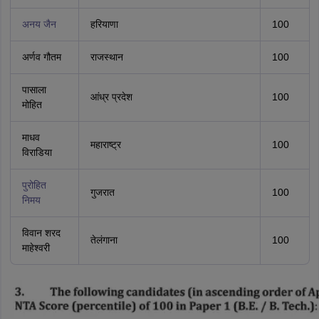
अनय जैन
हरियाणा
100
अर्णव गौतम
राजस्थान
100
पासाला
आंध्र प्रदेश
100
मोहित
माधव
महाराष्ट्र
100
विराडिया
पुरोहित
गुजरात
100
निमय
विवान शरद
तेलंगाना
100
माहेश्वरी