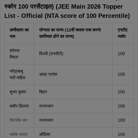
स्कोर 100 परसेंटाइल) (JEE Main 2026 Topper
List - Official (NTA score of 100 Percentile)
उम्मीदवार का
योग्यता का राज्य (12वीं क्लास पास करने/
एनटीए
नाम
उपस्थित होने का राज्य)
स्कोर
श्रेयस
दिल्ली (एनसीटी)
100
मिश्रा
नरेंद्रबाबू
आंध्र प्रदेश
100
गारी माहित
शुभम कुमार
बिहार
100
कबीर छिल्लर
राजस्थान
100
चिरंजीब कर
राजस्थान
100
भावेश पात्रा
ओडिशा
100