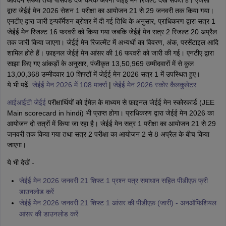
आवेदन संख्या तथा पासवर्ड दर्ज करके अपना जेईई मेन रिजल्ट देख सकते हैं। एजेंसी
द्वारा जेईई मेन 2026 सेशन 1 परीक्षा का आयोजन 21 से 29 जनवरी तक किया गया।
एनटीए द्वारा जारी इन्फॉर्मेशन ब्रोशर में दी गई तिथि के अनुसार, प्राधिकरण द्वारा सत्र 1
जेईई मेन रिजल्ट 16 फरवरी को किया गया जबकि जेईई मेन सत्र 2 रिजल्ट 20 अप्रैल
तक जारी किया जाएगा। जेईई मेन रिजल्मेंट में अभ्यर्थी का विवरण, अंक, परसेंटाइल आदि
शामिल होते हैं। फ़ाइनल जेईई मेन आंसर की 16 फरवरी को जारी की गई। एनटीए द्वारा
साझा किए गए आंकड़ों के अनुसार, पंजीकृत 13,50,969 उम्मीदवारों में से कुल
13,00,368 उम्मीदवार 10 शिफ्टों में जेईई मेन 2026 सत्र 1 में उपस्थित हुए।
ये भी पढ़ें:
जेईई मेन 2026 में 108 मार्क्स
|
जेईई मेन 2026 स्कोर कैलकुलेटर
आईआईटी जेईई
परीक्षार्थियों को ईमेल के माध्यम से फ़ाइनल जेईई मेन स्कोरकार्ड (JEE
Main scorecard in hindi) भी प्राप्त होगा। प्राधिकरण द्वारा जेईई मेन 2026 का
आयोजन दो सत्रों में किया जा रहा है। जेईई मेन सत्र 1 परीक्षा का आयोजन 21 से 29
जनवरी तक किया गया तथा सत्र 2 परीक्षा का आयोजन 2 से 8 अप्रैल के बीच किया
जाएगा।
ये भी देखें -
जेईई मेन 2026 जनवरी 21 शिफ्ट 1 प्रश्न पत्र समाधान सहित पीडीएफ़ फ्री
डाउनलोड करें
जेईई मेन 2026 जनवरी 21 शिफ्ट 1 आंसर की पीडीएफ़ (जारी) - अनऑफिशियल
आंसर की डाउनलोड करें