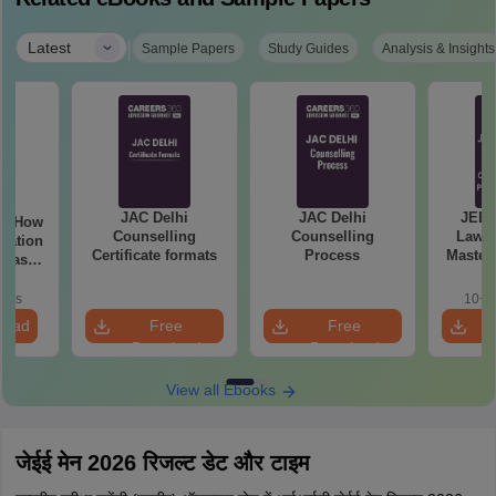
|
Latest
Sample Papers
Study Guides
Analysis & Insights
JAC Delhi
JAC Delhi
JEE 
Counselling
Counselling
Laws 
aration
Certificate formats
Process
Master
 Class
with 1
de)
Qu
oads
10+ 
load
Free
Free
Download
Download
View all Ebooks
जेईई मेन 2026 रिजल्ट डेट और टाइम