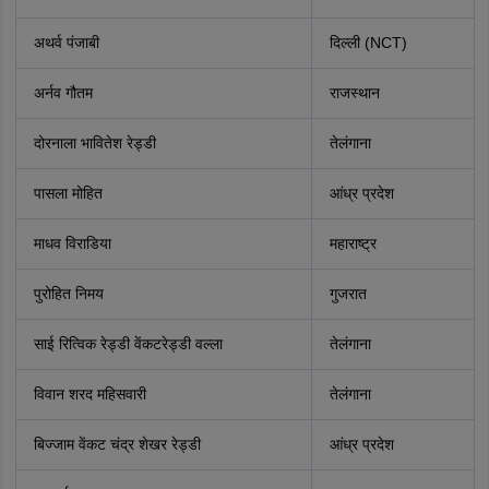
अथर्व पंजाबी
दिल्ली (NCT)
अर्नव गौतम
राजस्थान
दोरनाला भावितेश रेड्डी
तेलंगाना
पासला मोहित
आंध्र प्रदेश
माधव विराडिया
महाराष्ट्र
पुरोहित निमय
गुजरात
साई रित्विक रेड्डी वेंकटरेड्डी वल्ला
तेलंगाना
विवान शरद महिसवारी
तेलंगाना
बिज्जाम वेंकट चंद्र शेखर रेड्डी
आंध्र प्रदेश