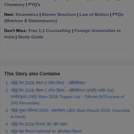
Chemistry
|
PYQ's
ennai
Engineering Colleges in Mumbai
Engineering Colleges in Coimbat
s in Andhra Pradesh
Engineering Colleges in Madhya Pradesh
Engineeri
New:
Kinematics
|
Atomic Structure
|
Law of Motion
|
PYQs
g Colleges in India
Top Private Engineering Colleges in India
(Matrices & Determinants)
lege Predictor
KCET College Predictor
View All College Predictors
Don't Miss:
Free 1:1 Counselling
|
Foreign Universities in
India
|
Study Guide
y Exceptions Handbook
JEE Main 2027 How to Start JEE Preparation fr
e
Top Institutes that take JEE Advanced Scores
View All JEE Main E-Bo
DF
026
Top 200 Questions For BITSAT English Proficiency & Logical Reaso
 April 11 Memory Based Questions PDF
Most Scoring Concepts For 
This Story also Contains
obotics and Automation
How to Crack GATE?
Best Books for GATE
How t
जेईई मेन 2026 सेशन 2 टॉपर लिस्ट - ऑफिशियल
जेईई मेन 2026 सेशन 1 टॉपर लिस्ट - ऑफिशियल (एनटीए स्कोर 100
al Engineering
Electronics Engineering
Mechanical Engineering
परसेंटाइल) (JEE Main 2026 Topper List - Official (NTA score of
neer
Nuclear Engineer
100 Percentile)
जेईई मुख्य परिणाम 2026- अवलोकन (JEE Main Result 2026- Overview
in hindi)
जेईई मेन 2026 रिजल्ट डेट और टाइम
जेईई मेंस रिजल्ट/स्कोरकार्ड पर उल्लिखित विवरण