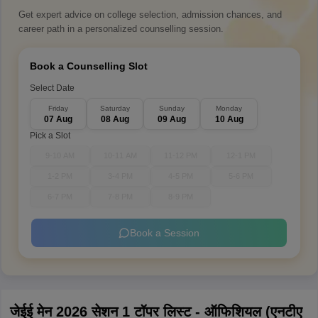
Get expert advice on college selection, admission chances, and
career path in a personalized counselling session.
Book a Counselling Slot
Select Date
Friday
Saturday
Sunday
Monday
07 Aug
08 Aug
09 Aug
10 Aug
Pick a Slot
9-10 AM
10-11 AM
11-12 PM
12-1 PM
1-2 PM
3-4 PM
4-5 PM
5-6 PM
6-7 PM
7-8 PM
8-9 PM
Book a Session
जेईई मेन 2026 सेशन 1 टॉपर लिस्ट - ऑफिशियल (एनटीए