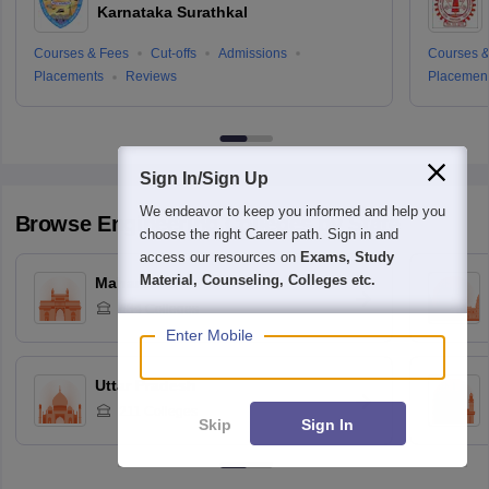
Karnataka Surathkal
Courses & Fees
Cut-offs
Admissions
Courses &
Placements
Reviews
Placemen
Sign In/Sign Up
We endeavor to keep you informed and help you
Browse
Engineering
Colleges by State
choose the right Career path. Sign in and
access our resources on
Exams, Study
Material, Counseling, Colleges etc.
Maharashtra
434
Colleges
Enter Mobile
Uttar Pradesh
211
Colleges
Skip
Sign In