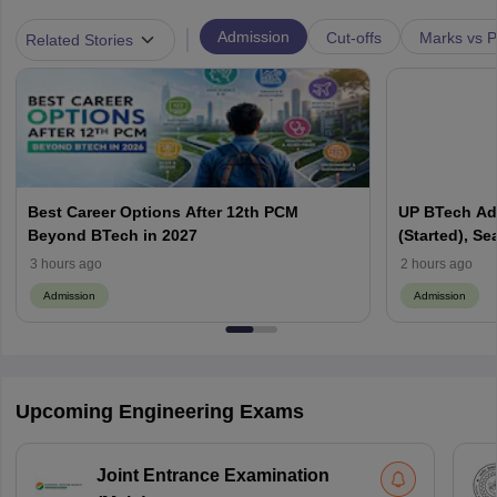
|
Admission
Cut-offs
Marks vs P
Related Stories
Best Career Options After 12th PCM
UP BTech Ad
Beyond BTech in 2027
(Started), Sea
Colleges, Cu
3 hours ago
2 hours ago
Admission
Admission
Upcoming Engineering Exams
Joint Entrance Examination