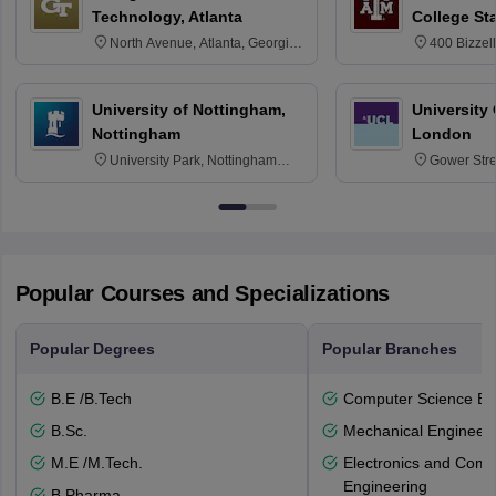
Technology, Atlanta
College St
North Avenue, Atlanta, Georgia
400 Bizzell
30332
Texas 778
University of Nottingham,
University
Nottingham
London
University Park, Nottingham
Gower Str
NG7 2RD
6BT
Popular Courses and Specializations
Popular Degrees
Popular Branches
B.E /B.Tech
Computer Science En
B.Sc.
Mechanical Engineeri
M.E /M.Tech.
Electronics and Comm
Engineering
B.Pharma