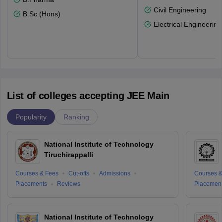
Civil Engineering
B.Sc.(Hons)
Electrical Engineering
List of colleges accepting JEE Main
Popularity
Ranking
National Institute of Technology
Tiruchirappalli
Courses & Fees
Cut-offs
Admissions
Courses &
Placements
Reviews
Placemen
National Institute of Technology