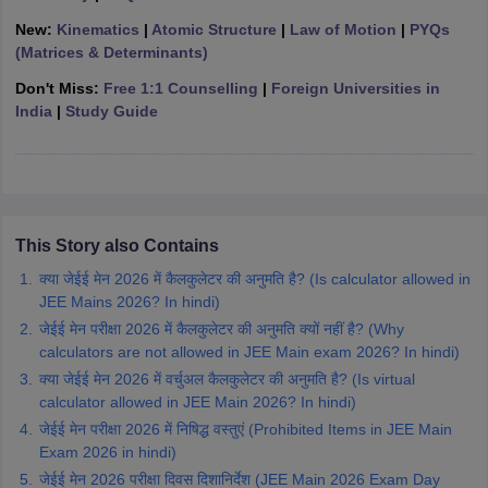
ennai
Engineering Colleges in Mumbai
Engineering Colleges in Coimbat
New:
Kinematics
|
Atomic Structure
|
Law of Motion
|
PYQs
s in Andhra Pradesh
Engineering Colleges in Madhya Pradesh
Engineeri
(Matrices & Determinants)
g Colleges in India
Top Private Engineering Colleges in India
Don't Miss:
Free 1:1 Counselling
|
Foreign Universities in
lege Predictor
KCET College Predictor
View All College Predictors
India
|
Study Guide
y Exceptions Handbook
JEE Main 2027 How to Start JEE Preparation fr
e
Top Institutes that take JEE Advanced Scores
View All JEE Main E-Bo
DF
026
Top 200 Questions For BITSAT English Proficiency & Logical Reaso
This Story also Contains
 April 11 Memory Based Questions PDF
Most Scoring Concepts For 
obotics and Automation
How to Crack GATE?
Best Books for GATE
How t
क्या जेईई मेन 2026 में कैलकुलेटर की अनुमति है? (Is calculator allowed in
JEE Mains 2026? In hindi)
जेईई मेन परीक्षा 2026 में कैलकुलेटर की अनुमति क्यों नहीं है? (Why
al Engineering
Electronics Engineering
Mechanical Engineering
calculators are not allowed in JEE Main exam 2026? In hindi)
neer
Nuclear Engineer
क्या जेईई मेन 2026 में वर्चुअल कैलकुलेटर की अनुमति है? (Is virtual
calculator allowed in JEE Main 2026? In hindi)
जेईई मेन परीक्षा 2026 में निषिद्ध वस्तुएं (Prohibited Items in JEE Main
Exam 2026 in hindi)
जेईई मेन 2026 परीक्षा दिवस दिशानिर्देश (JEE Main 2026 Exam Day