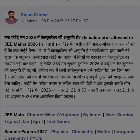
Rajan Kumar
Updated on
08 Dec 2025, 06:27 PM IST
क्या जेईई मेन 2026 में कैलकुलेटर की अनुमति है? (Is calculator allowed in
JEE Mains 2026 in Hindi) -
जेईई मेन परीक्षा देने वाले उम्मीदवार अक्सर सोचते
हैं कि क्या जेईई मेन्स 2026 में कैलकुलेटर की अनुमति है? प्राधिकरण द्वारा जारी नई
सूचना के अनुसार, उम्मीदवारा जेईई मेन परीक्षा में किसी भी प्रकार का कैलकुलेटर का
उपयोग नहीं कर पाएंगे। हालांकि जेईई मेन सूचना बुलेटिन 2026 में वर्चुअल कैलकुलेटर
Main Syllabus
JEE Main Study Material
JEE Main Answer Key
View All J
की अनुमति दी गई थी, लेकिन बाद में जारी अधिसूचना में इसे प्रतिबंधित कर दिया गया
llabus
JEE Advanced Exam Pattern
JEE Advanced Answer Key
JEE Adva
है। उम्मीदवारों को अपनी समस्या-समाधान क्षमता और महत्वपूर्ण सूत्रों की समझ पर ध्यान
ey
GATE Cutoff
GATE Result
View All GATE Articles
देना चाहिए। जेईई मेन परीक्षा मध्यम से कठिन स्तर की होती है और इसकी अवधि तीन
 EAMCET Exam Pattern
AP EAMCET Answer Key
AP EAMCET Cutoff
AP
घंटे की होगी। जेईई मेन 2026 का सत्र 1, 21 से 30 जनवरी तक तथा सत्र 2, 1 से
 EAMCET Exam Pattern
TS EAMCET Answer Key
TS EAMCET Cutoff
TS
10 अप्रैल 2026 तक आयोजित किया जाएगा।
Pattern
MHT CET Answer Key
MHT CET Cutoff
MHT CET Result
MHT C
ey
KCET Cutoff
KCET Result
View All KCET Articles
EE Answer Key
VITEEE Cutoff
VITEEE Result
View All VITEEE Articles
JEE Main:
Chapter Wise Weightage
|
Syllabus
|
Most Scoring
T Answer Key
BITSAT Cutoff
BITSAT Result
View All BITSAT Articles
Topics: Jan
|
April
|
Test Series
Sample Papers 2027 :
Physics
|
Chemistry
|
Maths
|
Inorganic
India
M.Arch Colleges in India
Phd Colleges in India
Chemistry
|
PYQ's
dia Accepting GATE
Engineering Colleges in India Accepting AP EAMCET