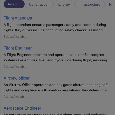
Aviation
Construction
Energy
Infrastructure
Rai
Flight Attendant
A flight attendant ensures passenger safety and comfort during
flights. Key duties include conducting safety checks, assisting
passengers, serving food and drinks, and managing emergencies.
3
Jobs Available
They must be well-trained in safety procedures and customer
service. A high school diploma is typically required, followed by
Flight Engineer
rigorous training to qualify for the role.
A Flight Engineer monitors and operates an aircraft’s complex
systems like engines, fuel, and hydraulics during flight, ensuring
optimal performance and safety. They assist pilots with technical
2
Jobs Available
issues, conduct inspections, and maintain records. This role
requires strong technical knowledge, problem-solving, and
Aircrew officer
communication skills. Training usually involves a degree in aviation
An Aircrew Officer operates and navigates aircraft, ensuring safe
or aerospace engineering and specialised certification.
flights and compliance with aviation regulations. Key duties include
managing flight systems, conducting pre- and post-flight checks,
2
Jobs Available
and adhering to safety standards. The role typically requires
working five days a week, with around 120 flight hours monthly.
Aerospace Engineer
Employment may be contractual or permanent, depending on the
An aerospace engineer designs, develops, tests, and maintains