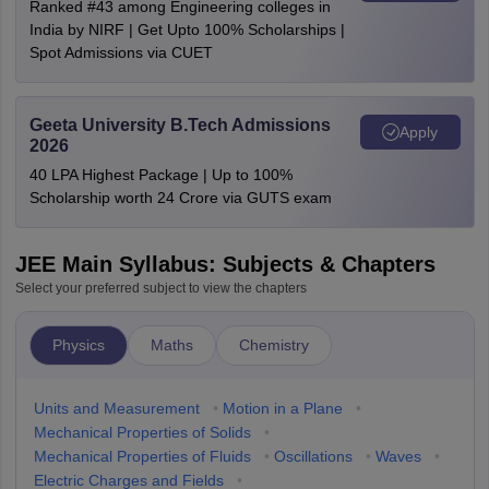
Ranked #43 among Engineering colleges in
India by NIRF | Get Upto 100% Scholarships |
Spot Admissions via CUET
Geeta University B.Tech Admissions
Apply
2026
40 LPA Highest Package | Up to 100%
Scholarship worth 24 Crore via GUTS exam
JEE Main Syllabus: Subjects & Chapters
Select your preferred subject to view the chapters
Physics
Maths
Chemistry
Units and Measurement
•
Motion in a Plane
•
Mechanical Properties of Solids
•
Mechanical Properties of Fluids
•
Oscillations
•
Waves
•
Electric Charges and Fields
•