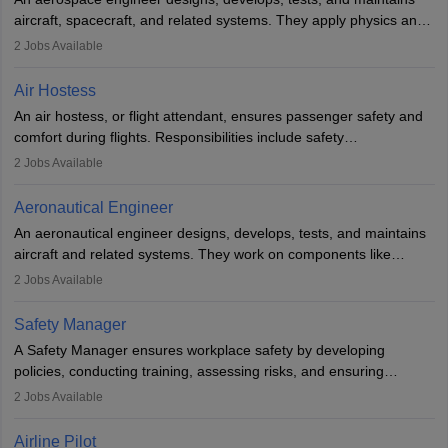
airline.
aircraft, spacecraft, and related systems. They apply physics and
engineering principles to improve aerospace technologies, often
2
Jobs Available
working in aviation, defence, or space sectors. Key tasks include
designing components, conducting tests, and performing
Air Hostess
research. A bachelor’s degree is essential, with higher roles
An air hostess, or flight attendant, ensures passenger safety and
requiring advanced study. The role demands analytical skills,
comfort during flights. Responsibilities include safety
technical knowledge, precision, and effective communication.
demonstrations, serving meals, managing the cabin, handling
2
Jobs Available
emergencies, and post-flight reporting. The role demands strong
communication skills, a calm demeanour, and a service-oriented
Aeronautical Engineer
attitude. It offers opportunities to travel and work in the dynamic
An aeronautical engineer designs, develops, tests, and maintains
aviation and hospitality industry.
aircraft and related systems. They work on components like
engines and wings, ensuring performance, safety, and efficiency.
2
Jobs Available
The role involves simulations, flight testing, research, and
technological innovation to improve fuel efficiency and reduce
Safety Manager
noise. Aeronautical engineers collaborate with teams in aerospace
A Safety Manager ensures workplace safety by developing
companies, government agencies, or research institutions,
policies, conducting training, assessing risks, and ensuring
requiring strong skills in physics, mathematics, and engineering
regulatory compliance. They investigate incidents, manage
2
Jobs Available
principles.
workers’ compensation, and handle emergency responses.
Working across industries like construction and healthcare, they
Airline Pilot