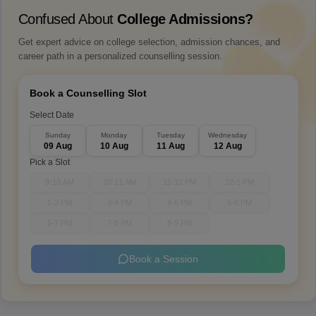
Confused About
College Admissions?
Get expert advice on college selection, admission chances, and
career path in a personalized counselling session.
Book a Counselling Slot
Select Date
Sunday
Monday
Tuesday
Wednesday
09 Aug
10 Aug
11 Aug
12 Aug
Pick a Slot
9-10 AM
10-11 AM
11-12 PM
12-1 PM
1-2 PM
3-4 PM
4-5 PM
5-6 PM
6-7 PM
7-8 PM
8-9 PM
Book a Session