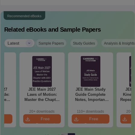
Recommended eBooks
Related eBooks and Sample Papers
|
Latest
Sample Papers
Study Guides
Analysis & Insights
2027
JEE Main 2027
JEE Main Study
JEE 
uide:
Laws of Motion:
Guide Complete
Kinema
ete
Master the Chapter
Notes, Important
Repeate
 99+
with 100+ Practice
Concepts, Formulae
& Smar
le
Questions
and Practice
20+ downloads
110+ downloads
20+ 
Question
e
Free
Free
oad
Download
Download