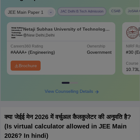
|
CSAB
JoSAA C
JAC Delhi B.Tech Admission
JEE Main Paper 1
Netaji Subhas University of Technology
West Campus, Delhi
New Delhi,Delhi
Careers360
Rating
Ownership
NIRF R
#
AAAA+
(Engineering)
Government
#
30
(E
Course 
Brochure
10.73L
View Counselling Details
क्या जेईई मेन 2026 में वर्चुअल कैलकुलेटर की अनुमति है?
(Is virtual calculator allowed in JEE Main
2026? In hindi)