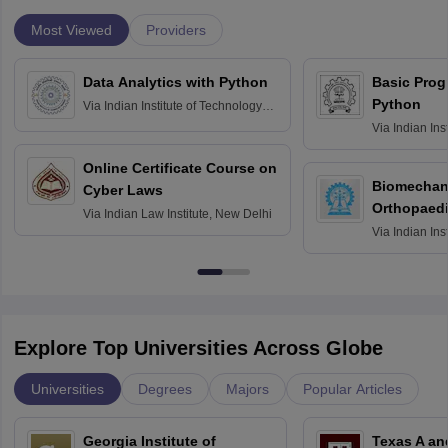
Most Viewed
Providers
Data Analytics with Python
Basic Pro
Python
Via
Indian Institute of Technology
Roorkee
Via
Indian Ins
Bombay
Online Certificate Course on
Biomechani
Cyber Laws
Orthopaedi
Via
Indian Law Institute, New Delhi
Via
Indian Ins
Kharagpur
Explore Top Universities Across Globe
Universities
Degrees
Majors
Popular Articles
Georgia Institute of
Texas A an