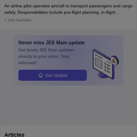
combine leadership, communication, and problem-solving skills to
An airline pilot operates aircraft to transport passengers and cargo
protect employees and maintain safe environments.
safely. Responsibilities include pre-flight planning, in-flight
operations, team collaboration, and post-flight duties. Pilots work
1
Jobs Available
in varying schedules and environments, often with overnight
layovers. The demand for airline pilots is expected to grow, driven
by retirements and industry expansion. The role requires
Never miss
JEE Main
update
specialized training and adaptability.
Get timely
JEE Main
updates
directly to your inbox. Stay
informed!
Get Update
Articles