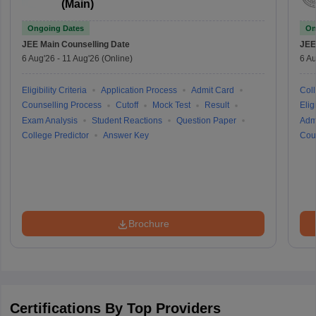
(Main)
Ongoing Dates
On
JEE Main
Counselling Date
JEE
6 Aug'26
-
11 Aug'26
(Online)
6 Au
Eligibility Criteria
Application Process
Admit Card
Coll
Counselling Process
Cutoff
Mock Test
Result
Eligi
Exam Analysis
Student Reactions
Question Paper
Adm
College Predictor
Answer Key
Cou
Brochure
Certifications By Top Providers