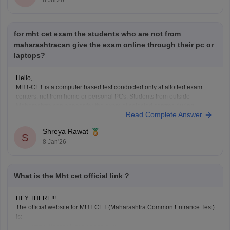
8 Jul'26
for mht cet exam the students who are not from
maharashtracan give the exam online through their pc or
laptops?
Hello,
MHT-CET is a computer based test conducted only at allotted exam
centers, not from home or personal PCs, Students from outside
Maharashtra can appear for the exam at selected centres during
Read Complete Answer
application. Non-Maharashtra candidates usually can't claim state
quota seats through CAP and often use JEE Main scores instead.
Shreya Rawat
S
8 Jan'26
What is the Mht cet official link ?
HEY THERE!!!
The official website for MHT CET (Maharashtra Common Entrance Test)
is:
https://cetcell.mahacet.org