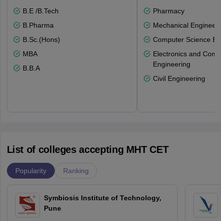
B.E /B.Tech
Pharmacy
B.Pharma
Mechanical Engineeri
B.Sc.(Hons)
Computer Science En
MBA
Electronics and Comm
Engineering
B.B.A
Civil Engineering
List of colleges accepting MHT CET
Popularity
Ranking
Symbiosis Institute of Technology,
Pune