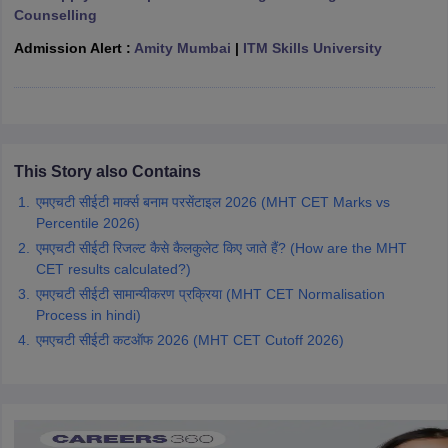
Counselling
ennai
Engineering Colleges in Mumbai
Engineering Colleges in Coimbat
s in Andhra Pradesh
Engineering Colleges in Madhya Pradesh
Engineeri
Admission Alert :
Amity Mumbai
|
ITM Skills University
g Colleges in India
Top Private Engineering Colleges in India
lege Predictor
KCET College Predictor
View All College Predictors
y Exceptions Handbook
JEE Main 2027 How to Start JEE Preparation fr
e
Top Institutes that take JEE Advanced Scores
View All JEE Main E-Bo
This Story also Contains
DF
एमएचटी सीईटी मार्क्स बनाम परसेंटाइल 2026 (MHT CET Marks vs
026
Top 200 Questions For BITSAT English Proficiency & Logical Reaso
Percentile 2026)
 April 11 Memory Based Questions PDF
Most Scoring Concepts For 
एमएचटी सीईटी रिजल्ट कैसे कैलकुलेट किए जाते हैं? (How are the MHT
obotics and Automation
How to Crack GATE?
Best Books for GATE
How t
CET results calculated?)
एमएचटी सीईटी सामान्यीकरण प्रक्रिया (MHT CET Normalisation
al Engineering
Electronics Engineering
Mechanical Engineering
Process in hindi)
neer
Nuclear Engineer
एमएचटी सीईटी कटऑफ 2026 (MHT CET Cutoff 2026)