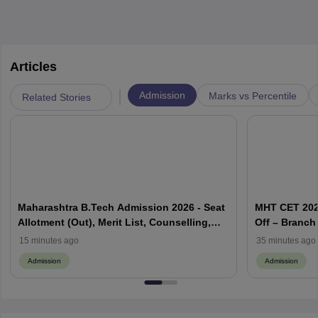
Articles
|
Admission
Marks vs Percentile
Related Stories
Maharashtra B.Tech Admission 2026 - Seat
MHT CET 202
Allotment (Out), Merit List, Counselling,
Off – Branch 
Cutoff, Process
Maharashtra 
15 minutes ago
35 minutes ago
Admission
Admission