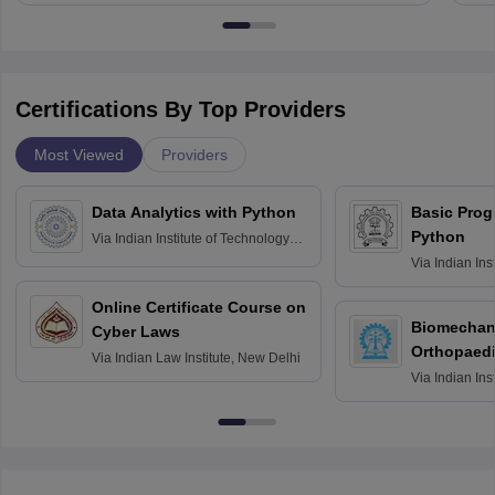
Certifications By Top Providers
Most Viewed
Providers
Data Analytics with Python
Basic Pro
Python
Via
Indian Institute of Technology
Roorkee
Via
Indian Ins
Bombay
Online Certificate Course on
Biomechani
Cyber Laws
Orthopaedi
Via
Indian Law Institute, New Delhi
Via
Indian Ins
Kharagpur