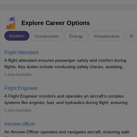
Explore Career Options
Aviation
Construction
Energy
Infrastructure
Rai
Flight Attendant
A flight attendant ensures passenger safety and comfort during
flights. Key duties include conducting safety checks, assisting
passengers, serving food and drinks, and managing emergencies.
3
Jobs Available
They must be well-trained in safety procedures and customer
service. A high school diploma is typically required, followed by
Flight Engineer
rigorous training to qualify for the role.
A Flight Engineer monitors and operates an aircraft’s complex
systems like engines, fuel, and hydraulics during flight, ensuring
optimal performance and safety. They assist pilots with technical
2
Jobs Available
issues, conduct inspections, and maintain records. This role
requires strong technical knowledge, problem-solving, and
Aircrew officer
communication skills. Training usually involves a degree in aviation
An Aircrew Officer operates and navigates aircraft, ensuring safe
or aerospace engineering and specialised certification.