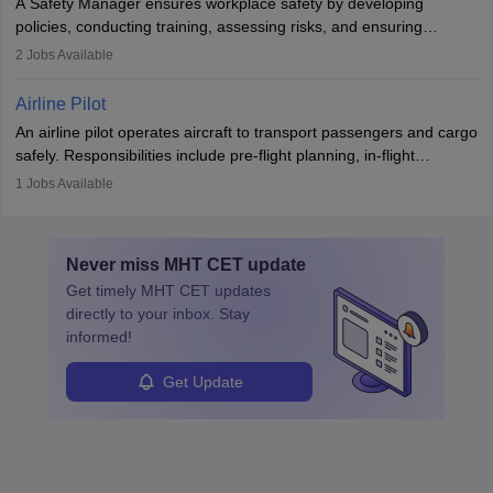
A Safety Manager ensures workplace safety by developing
companies, government agencies, or research institutions,
policies, conducting training, assessing risks, and ensuring
requiring strong skills in physics, mathematics, and engineering
regulatory compliance. They investigate incidents, manage
2
Jobs Available
principles.
workers’ compensation, and handle emergency responses.
Working across industries like construction and healthcare, they
Airline Pilot
combine leadership, communication, and problem-solving skills to
An airline pilot operates aircraft to transport passengers and cargo
protect employees and maintain safe environments.
safely. Responsibilities include pre-flight planning, in-flight
operations, team collaboration, and post-flight duties. Pilots work
1
Jobs Available
in varying schedules and environments, often with overnight
layovers. The demand for airline pilots is expected to grow, driven
by retirements and industry expansion. The role requires
Never miss
MHT CET
update
specialized training and adaptability.
Get timely
MHT CET
updates
directly to your inbox. Stay
informed!
Get Update