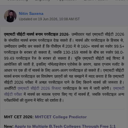
Nitin Saxena
Updated on
19 Jun 2026, 10:08 AM IST
एमएचटी सीईटी मार्क्स बनाम परसेंटाइल 2026
- उम्मीदवार यहां एमएचटी सीईटी 2026
के संभावित मार्क्स बनाम परसेंटाइल देख सकते हैं। मार्क्स और परसेंटाइल के हिसाब से,
उम्मीदवार उम्मीद कर सकते हैं कि पीसीएम में 200 में से 160+ मार्क्स का स्कोर 99.5+
परसेंटाइल के बराबर हो सकता है, जबकि 130-159 मार्क्स के बीच का स्कोर 98.0-
99.49 परसेंटाइल रेंज के बराबर हो सकता है। चूंकि एमएचटी सीईटी कई शिफ्ट में
Main Syllabus
JEE Main Study Material
JEE Main Answer Key
View All J
आयोजित की जाती है, इसलिए नॉर्मलाइजेशन प्रोसेस के कारण, खास एग्जाम स्लॉट के
llabus
JEE Advanced Exam Pattern
JEE Advanced Answer Key
JEE Adva
आधार पर एक ही रॉ मार्क्स के लिए अलग-अलग परसेंटाइल हो सकते हैं। एमएचटी सीईटी
ey
GATE Cutoff
GATE Result
View All GATE Articles
मार्क्स बनाम परसेंटाइल का विश्लेषण छात्रों को यह समझने में मदद करता है कि एमएचटी
 EAMCET Exam Pattern
AP EAMCET Answer Key
AP EAMCET Cutoff
AP
सीईटी 2026 परीक्षा में अच्छा परसेंटाइल पाने के लिए कितने मार्क्स की जरूरत है।
 EAMCET Exam Pattern
TS EAMCET Answer Key
TS EAMCET Cutoff
TS
अथॉरिटी
एमएचटी सीईटी 2026 रिजल्ट
परसेंटाइल के रूप में जारी करेगी।
एमएचटी
Pattern
MHT CET Answer Key
MHT CET Cutoff
MHT CET Result
MHT C
सीईटी परीक्षा
में मार्क्स का मतलब प्राप्त किए गए रॉ मार्क्स हैं, जबकि परसेंटाइल अन्य
ey
KCET Cutoff
KCET Result
View All KCET Articles
परीक्षार्थियों की तुलना में मेरिट को दर्शाता है।
EE Answer Key
VITEEE Cutoff
VITEEE Result
View All VITEEE Articles
T Answer Key
BITSAT Cutoff
BITSAT Result
View All BITSAT Articles
MHT CET 2026:
MHTCET College Predictor
India
M.Arch Colleges in India
Phd Colleges in India
New:
Apply to Multiple B.Tech Colleges Through Free 1:1
dia Accepting GATE
Engineering Colleges in India Accepting AP EAMCET