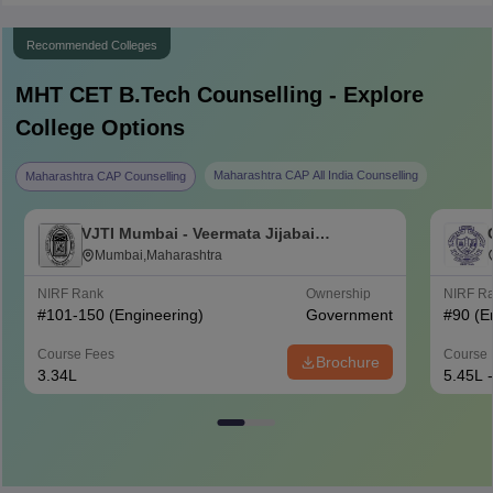
Recommended Colleges
MHT CET B.Tech
Counselling - Explore
College Options
Maharashtra CAP All India Counselling
Maharashtra CAP Counselling
VJTI Mumbai - Veermata Jijabai
Technological Institute, Mumbai
Mumbai,Maharashtra
NIRF Rank
Ownership
NIRF R
#
101-150
(Engineering)
Government
#
90
(E
Course Fees
Course 
Brochure
3.34L
5.45L 