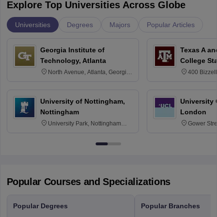
Explore Top Universities Across Globe
Universities
Degrees
Majors
Popular Articles
Georgia Institute of
Texas A an
Technology, Atlanta
College St
North Avenue, Atlanta, Georgia
400 Bizzell
30332
Texas 778
University of Nottingham,
University
Nottingham
London
University Park, Nottingham
Gower Str
NG7 2RD
6BT
Popular Courses and Specializations
Popular Degrees
Popular Branches