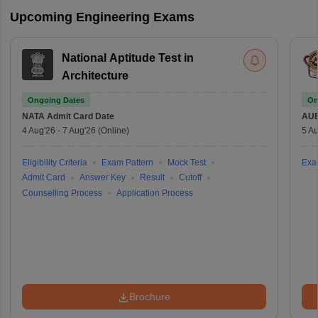
Upcoming Engineering Exams
National Aptitude Test in
Architecture
Ongoing Dates
On
NATA
Admit Card Date
AU
4 Aug'26
-
7 Aug'26
(Online)
5 Au
Eligibility Criteria
Exam Pattern
Mock Test
Exa
Admit Card
Answer Key
Result
Cutoff
Counselling Process
Application Process
Brochure