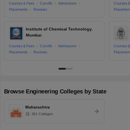
Courses & Fees
Cut-offs
Admissions
Courses &
Placements
Reviews
Placemen
Institute of Chemical Technology,
Mumbai
Courses & Fees
Cut-offs
Admissions
Courses &
Placements
Reviews
Placemen
Browse
Engineering
Colleges by State
Maharashtra
361
Colleges