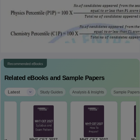
Recommended eBooks
Related eBooks and Sample Papers
|
Latest
Study Guides
Analysis & Insights
Sample Papers
MHT CET 2027
MHT CET 2027
Most