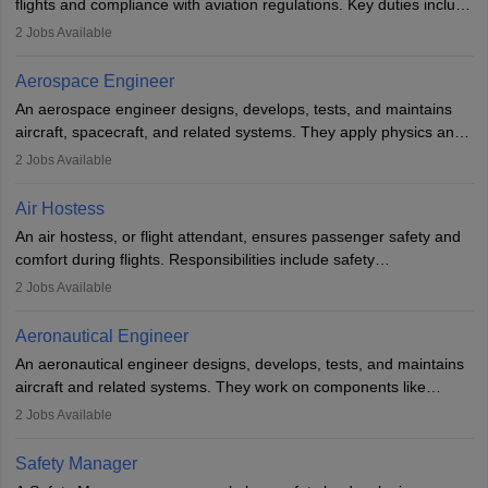
flights and compliance with aviation regulations. Key duties include
managing flight systems, conducting pre- and post-flight checks,
2
Jobs Available
and adhering to safety standards. The role typically requires
working five days a week, with around 120 flight hours monthly.
Aerospace Engineer
Employment may be contractual or permanent, depending on the
An aerospace engineer designs, develops, tests, and maintains
airline.
aircraft, spacecraft, and related systems. They apply physics and
engineering principles to improve aerospace technologies, often
2
Jobs Available
working in aviation, defence, or space sectors. Key tasks include
designing components, conducting tests, and performing
Air Hostess
research. A bachelor’s degree is essential, with higher roles
An air hostess, or flight attendant, ensures passenger safety and
requiring advanced study. The role demands analytical skills,
comfort during flights. Responsibilities include safety
technical knowledge, precision, and effective communication.
demonstrations, serving meals, managing the cabin, handling
2
Jobs Available
emergencies, and post-flight reporting. The role demands strong
communication skills, a calm demeanour, and a service-oriented
Aeronautical Engineer
attitude. It offers opportunities to travel and work in the dynamic
An aeronautical engineer designs, develops, tests, and maintains
aviation and hospitality industry.
aircraft and related systems. They work on components like
engines and wings, ensuring performance, safety, and efficiency.
2
Jobs Available
The role involves simulations, flight testing, research, and
technological innovation to improve fuel efficiency and reduce
Safety Manager
noise. Aeronautical engineers collaborate with teams in aerospace