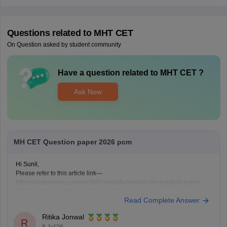
Questions related to
MHT CET
On Question asked by student community
Have a question related to
MHT CET
?
Ask Now
MH CET Question paper 2026 pcm
Hi Sunil,
Please refer to this article link—
https://engineering.careers360.com/articles/mht-cet-question-paper-
2026-solutions-pdf-download-all-shifts
Read Complete Answer
Ritika Jonwal
R