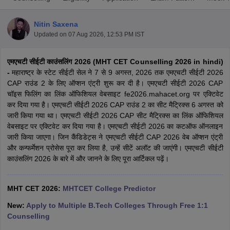
Nitin Saxena
Updated on
07 Aug 2026, 12:53 PM IST
एमएचटी सीईटी काउंसलिंग 2026 (MHT CET Counselling 2026 in hindi)
-
महाराष्ट्र के स्टेट सीईटी सेल ने 7 से 9 अगस्त, 2026 तक एमएचटी सीईटी 2026
CAP राउंड 2 के लिए ऑप्शन एंट्री शुरू कर दी है। एमएचटी सीईटी 2026 CAP
चॉइस फिलिंग का लिंक ऑफिशियल वेबसाइट fe2026.mahacet.org पर एक्टिवेट
कर दिया गया है। एमएचटी सीईटी 2026 CAP राउंड 2 का सीट मैट्रिक्स 6 अगस्त को
Main Syllabus
JEE Main Study Material
JEE Main Answer Key
View All J
जारी किया गया था। एमएचटी सीईटी 2026 CAP सीट मैट्रिक्स का लिंक ऑफिशियल
llabus
JEE Advanced Exam Pattern
JEE Advanced Answer Key
JEE Adva
वेबसाइट पर एक्टिवेट कर दिया गया है। एमएचटी सीईटी 2026 का कटऑफ ऑनलाइन
ey
GATE Cutoff
GATE Result
View All GATE Articles
जारी किया जाएगा। जिन कैंडिडेट्स ने एमएचटी सीईटी CAP 2026 वेब ऑप्शन एंट्री
 EAMCET Exam Pattern
AP EAMCET Answer Key
AP EAMCET Cutoff
AP
और कन्फर्मेशन प्रोसेस पूरा कर लिया है, उन्हें सीटें अलॉट की जाएंगी। एमएचटी सीईटी
 EAMCET Exam Pattern
TS EAMCET Answer Key
TS EAMCET Cutoff
TS
काउंसलिंग 2026 के बारे में और जानने के लिए पूरा आर्टिकल पढ़ें।
Pattern
MHT CET Answer Key
MHT CET Cutoff
MHT CET Result
MHT C
ey
KCET Cutoff
KCET Result
View All KCET Articles
EE Answer Key
VITEEE Cutoff
VITEEE Result
View All VITEEE Articles
MHT CET 2026:
MHTCET College Predictor
T Answer Key
BITSAT Cutoff
BITSAT Result
View All BITSAT Articles
New:
Apply to Multiple B.Tech Colleges Through Free 1:1
Counselling
India
M.Arch Colleges in India
Phd Colleges in India
dia Accepting GATE
Engineering Colleges in India Accepting AP EAMCET