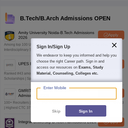
B.Tech/B.Arch Admissions OPEN
Amity University Noida-B.Tech Admissions
Apply
2026
Among top 100 Universities Globally in the Times Higher Education (THE)
Sign In/Sign Up
Interdisciplinary Science Rankings 2026
We endeavor to keep you informed and help you
choose the right Career path. Sign in and
UPES B.Tech Admissions 2026
Apply
access our resources on
Exams, Study
Material, Counseling, Colleges etc.
Ranked #43 among Engineering colleges in India by NIRF | Get Upto 100%
Scholarships | Spot Admissions via CUET
Enter Mobile
GMRIT Deemed to be University B.Tech
Apply
Admissions 2026
100+ Recruiters | 1200+ Placements of 2026 Batch | NBA & NAAC Accredited
| Highest CTC 37 LPA
Skip
Sign In
Integral University B.Tech Admissions 2026
Apply