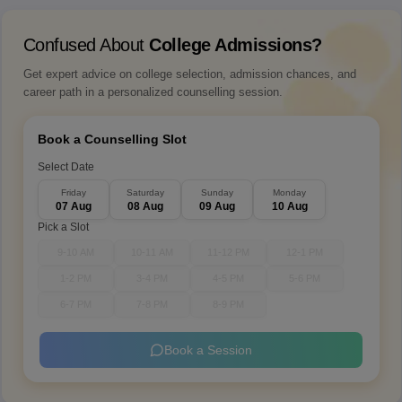
Confused About
College Admissions?
Get expert advice on college selection, admission chances, and
career path in a personalized counselling session.
Book a Counselling Slot
Select Date
Friday
Saturday
Sunday
Monday
07 Aug
08 Aug
09 Aug
10 Aug
Pick a Slot
9-10 AM
10-11 AM
11-12 PM
12-1 PM
1-2 PM
3-4 PM
4-5 PM
5-6 PM
6-7 PM
7-8 PM
8-9 PM
Book a Session