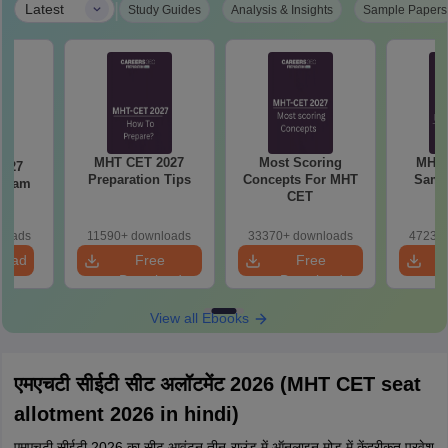
|
Latest
Study Guides
Analysis & Insights
Sample Papers
MHT CET 2027
Most Scoring
MHT 
Preparation Tips
Concepts For MHT
Samp
 Exam
CET
loads
11590+ downloads
33370+ downloads
47230+
load
Free
Free
Download
Download
View all Ebooks
एमएचटी सीईटी सीट अलॉटमेंट 2026 (MHT CET seat
allotment 2026 in hindi)
एमएचटी सीईटी 2026 का सीट आवंटन तीन राउंड में ऑनलाइन मोड में केंद्रीकृत प्रवेश