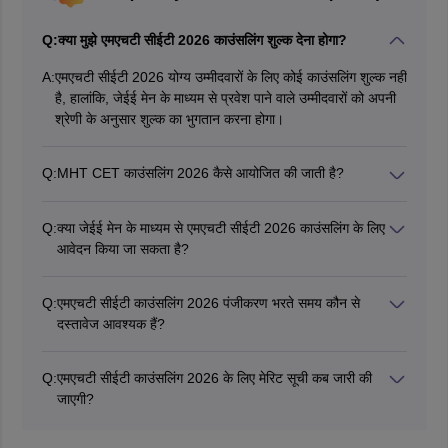
Q:
क्या मुझे एमएचटी सीईटी 2026 काउंसलिंग शुल्क देना होगा?
A:
एमएचटी सीईटी 2026 योग्य उम्मीदवारों के लिए कोई काउंसलिंग शुल्क नहीं
है, हालांकि, जेईई मेन के माध्यम से प्रवेश पाने वाले उम्मीदवारों को अपनी
श्रेणी के अनुसार शुल्क का भुगतान करना होगा।
Q:
MHT CET काउंसलिंग 2026 कैसे आयोजित की जाती है?
MHT CET काउंसलिंग ऑनलाइन केंद्रीकृत प्रवेश प्रक्रिया (CAP) के
माध्यम से आयोजित की जाएगी जिसमें पंजीकरण, दस्तावेजों का सत्यापन,
Q:
क्या जेईई मेन के माध्यम से एमएचटी सीईटी 2026 काउंसलिंग के लिए
विकल्प भरना, सीटों का आवंटन आदि के चरण होते हैं।
आवेदन किया जा सकता है?
हां, उम्मीदवार जेईई मेन परीक्षा के माध्यम से MHT CET काउंसलिंग के
लिए आवेदन कर सकते हैं।
Q:
एमएचटी सीईटी काउंसलिंग 2026 पंजीकरण भरते समय कौन से
दस्तावेज आवश्यक हैं?
उम्मीदवारों को MHT CET 2026 की काउंसलिंग के लिए आवेदन करते
समय फोटोग्राफ और हस्ताक्षर की स्कैन कॉपी की आवश्यकता होगी।
Q:
एमएचटी सीईटी काउंसलिंग 2026 के लिए मेरिट सूची कब जारी की
जाएगी?
महाराष्ट्र सीईटी सेल एमएचटी सीईटी 2026 सीएपी काउंसलिंग की तारीखों
की घोषणा जल्द करेगा।