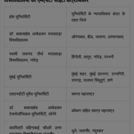
विश्वविद्यालयों का एमएचटी सीईटी क्षेत्राधिकार
यूनिवर्सिटी के न्यायाधिकार क्षेत्र के
होम यूनिवर्सिटी
तहत जिले
डॉ. बाबासाहेब अम्बेडकर मराठवाड़ा
औरंगाबाद, बीड, जालना, उस्मानाबाद
विश्वविद्यालय
स्वामी रामानंद तीर्थ मराठवाड़ा
हिंगोली, लातूर, नांदेड़, परभनी
विश्वविद्यालय, नांदेड़
मुंबई शहर, मुंबई उपनगर, रत्नागिरी,
मुंबई यूनिवर्सिटी
रायगढ़, पालघर सिंधुदुर्ग, ठाणे
एसएनडीटी वूमेंस यूनिवर्सिटी
समग्र महाराष्ट्र
डॉ. बाबासाहेब अम्बेडकर
कोंकण सहित समग्र महाराष्ट्र
टेक्नोलॉजिकल यूनिवर्सिटी, लोनेरे
कवयित्री बहिनाबाई चौधरी उत्तर
धुले, जलगाँव, नंदुरबार