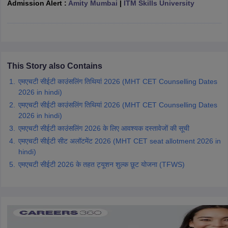
Admission Alert :
Amity Mumbai
|
ITM Skills University
ennai
Engineering Colleges in Mumbai
Engineering Colleges in Coimbat
s in Andhra Pradesh
Engineering Colleges in Madhya Pradesh
Engineeri
g Colleges in India
Top Private Engineering Colleges in India
lege Predictor
KCET College Predictor
View All College Predictors
This Story also Contains
y Exceptions Handbook
JEE Main 2027 How to Start JEE Preparation fr
एमएचटी सीईटी काउंसलिंग तिथियां 2026 (MHT CET Counselling Dates
e
Top Institutes that take JEE Advanced Scores
View All JEE Main E-Bo
2026 in hindi)
DF
एमएचटी सीईटी काउंसलिंग तिथियां 2026 (MHT CET Counselling Dates
026
Top 200 Questions For BITSAT English Proficiency & Logical Reaso
2026 in hindi)
 April 11 Memory Based Questions PDF
Most Scoring Concepts For 
obotics and Automation
How to Crack GATE?
Best Books for GATE
How t
एमएचटी सीईटी काउंसलिंग 2026 के लिए आवश्यक दस्तावेजों की सूची
एमएचटी सीईटी सीट अलॉटमेंट 2026 (MHT CET seat allotment 2026 in
hindi)
al Engineering
Electronics Engineering
Mechanical Engineering
एमएचटी सीईटी 2026 के तहत ट्यूशन शुल्क छूट योजना (TFWS)
neer
Nuclear Engineer