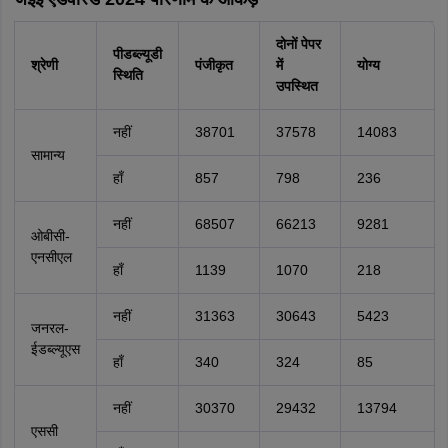
दोनों पेपर
पीडब्ल्यूडी
श्रेणी
पंजीकृत
में
योग्य
स्थिति
उपस्थित
नहीं
38701
37578
14083
सामान्य
हाँ
857
798
236
नहीं
68507
66213
9281
ओबीसी-
एनसीएल
हाँ
1139
1070
218
नहीं
31363
30643
5423
जनरल-
ईडब्ल्यूएस
हाँ
340
324
85
नहीं
30370
29432
13794
एससी