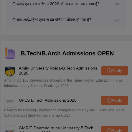
जाएगा जबकि प्रवेश कटऑफ काउंसलिंग और प्रवेश प्रक्रिया के बाद
Q:
जेईई एडवांस्ड परिणाम 2026 की घोषणा का समय क्या है?
जोसा द्वारा जारी किया जाएगा।
जेईई एडवांस 2026 परिणाम की घोषणा का समय सुबह 1 बजे के आस-
पास है।
Q:
क्या आईआईटी एडवांस का परिणाम घोषित हो गया है?
हां, आईआईटी अपनी आधिकारिक वेबसाइट पर आईआईटी एडवांस्ड
परिणाम ऑनलाइन प्रकाशित कर चुका है। उम्मीदवार लॉगिन क्रेडेंशियल
का उपयोग करके जेईई एडवांस 2026 परिणाम की जांच कर सकते हैं।
परिणाम में सामान्य रैंक सूची (सीआरएल) और श्रेणी रैंक सूची में उम्मीदवार
की रैंक शामिल होगी।
B.Tech/B.Arch Admissions OPEN
Amity University Noida-B.Tech Admissions
Apply
2026
Among top 100 Universities Globally in the Times Higher Education (THE)
Interdisciplinary Science Rankings 2026
UPES B.Tech Admissions 2026
Apply
Ranked #43 among Engineering colleges in India by NIRF | Get Upto 100%
Scholarships | Spot Admissions via CUET
GMRIT Deemed to be University B.Tech
Apply