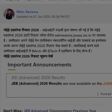
Nitin Saxena
Updated on
07 Jun 2026, 05:36 PM IST
जेईई एडवांस्ड रिजल्ट 2026
- आईआईटी रुड़की द्वारा घोषणा की गई है कि जेईई
एडवांस्ड 2026 एएटी रिज़ल्ट जोसा पोर्टल admissions.josaa.nic.in पर उपलब्ध
है। उम्मीदवार अपने जेईई मेन एप्लीकेशन नंबर/लॉगिन आईडी और पासवर्ड का इस्तेमाल
करके अपना जेईई एडवांस्ड 2026 रिज़ल्ट देख सकते हैं। क्वालिफ़ाई करने वाले
उम्मीदवार आईआईटी में BArch और BTech में एडमिशन के लिए योग्य हैं।
Main Syllabus
JEE Main Study Material
JEE Main Answer Key
View All J
जेईई एडवांस्ड 2026 रिज़ल्ट सूचना देखें
llabus
JEE Advanced Exam Pattern
JEE Advanced Answer Key
JEE Adva
ey
GATE Cutoff
GATE Result
View All GATE Articles
 EAMCET Exam Pattern
AP EAMCET Answer Key
AP EAMCET Cutoff
AP
 EAMCET Exam Pattern
TS EAMCET Answer Key
TS EAMCET Cutoff
TS
Pattern
MHT CET Answer Key
MHT CET Cutoff
MHT CET Result
MHT C
ey
KCET Cutoff
KCET Result
View All KCET Articles
EE Answer Key
VITEEE Cutoff
VITEEE Result
View All VITEEE Articles
T Answer Key
BITSAT Cutoff
BITSAT Result
View All BITSAT Articles
India
M.Arch Colleges in India
Phd Colleges in India
Don't Miss:
JEE Advanced Trigonometry Previous Year
dia Accepting GATE
Engineering Colleges in India Accepting AP EAMCET