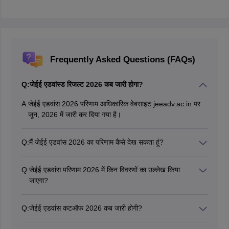
Frequently Asked Questions (FAQs)
Q:
जेईई एडवांस्ड रिजल्ट 2026 कब जारी होगा?
A:
जेईई एडवांस 2026 परिणाम आधिकारिक वेबसाइट jeeadv.ac.in पर
जून, 2026 में जारी कर दिया गया है।
Q:
मैं जेईई एडवांस 2026 का परिणाम कैसे देख सकता हूं?
उम्मीदवार अपने रोल नंबर, जन्म तिथि और फोन नंबर का उपयोग करके
जेईई एडवांस रिजल्ट 2026 jeeadv.ac.in पर देख सकते हैं।
Q:
जेईई एडवांस परिणाम 2026 में किन विवरणों का उल्लेख किया
जाएगा?
जेईई एडवांस 2026 परिणाम में उम्मीदवार के विषय-वार अंक, कुल अंक,
योग्यता स्थिति, रैंक और अन्य बुनियादी विवरण जैसे नाम, श्रेणी, जन्म
Q:
जेईई एडवांस कटऑफ 2026 कब जारी होगी?
तिथि आदि का विवरण किया जाएगा।
जेईई एडवांस क्वालीफाइंग कटऑफ 2026 परिणाम के साथ जारी किया