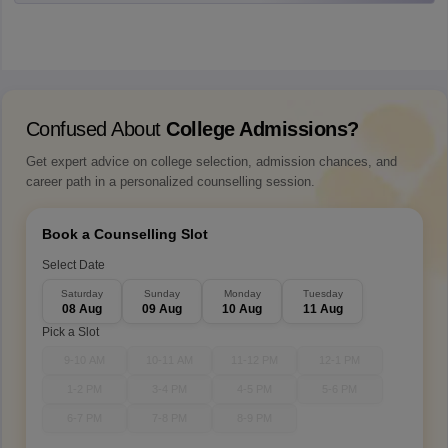
Confused About
College Admissions?
Get expert advice on college selection, admission chances, and
career path in a personalized counselling session.
Book a Counselling Slot
Select Date
Saturday
Sunday
Monday
Tuesday
08 Aug
09 Aug
10 Aug
11 Aug
Pick a Slot
9-10 AM
10-11 AM
11-12 PM
12-1 PM
1-2 PM
3-4 PM
4-5 PM
5-6 PM
6-7 PM
7-8 PM
8-9 PM