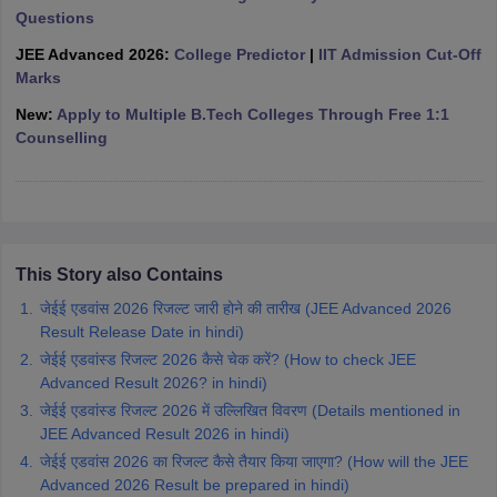
Questions
ennai
Engineering Colleges in Mumbai
Engineering Colleges in Coimbat
s in Andhra Pradesh
Engineering Colleges in Madhya Pradesh
Engineeri
JEE Advanced 2026:
College Predictor
|
IIT Admission Cut-Off
g Colleges in India
Top Private Engineering Colleges in India
Marks
lege Predictor
KCET College Predictor
View All College Predictors
New:
Apply to Multiple B.Tech Colleges Through Free 1:1
Counselling
y Exceptions Handbook
JEE Main 2027 How to Start JEE Preparation fr
e
Top Institutes that take JEE Advanced Scores
View All JEE Main E-Bo
DF
026
Top 200 Questions For BITSAT English Proficiency & Logical Reaso
 April 11 Memory Based Questions PDF
Most Scoring Concepts For 
This Story also Contains
obotics and Automation
How to Crack GATE?
Best Books for GATE
How t
जेईई एडवांस 2026 रिजल्ट जारी होने की तारीख (JEE Advanced 2026
Result Release Date in hindi)
al Engineering
Electronics Engineering
Mechanical Engineering
जेईई एडवांस्ड रिजल्ट 2026 कैसे चेक करें? (How to check JEE
neer
Nuclear Engineer
Advanced Result 2026? in hindi)
जेईई एडवांस्ड रिजल्ट 2026 में उल्लिखित विवरण (Details mentioned in
JEE Advanced Result 2026 in hindi)
जेईई एडवांस 2026 का रिजल्ट कैसे तैयार किया जाएगा? (How will the JEE
Advanced 2026 Result be prepared in hindi)