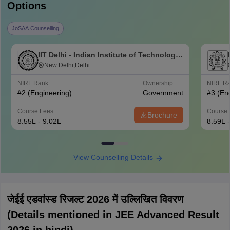
Options
JoSAA Counselling
IIT Delhi - Indian Institute of Technology
Delhi
New Delhi,Delhi
NIRF Rank
Ownership
NIRF R
#
2
(Engineering)
Government
#
3
(En
Course Fees
Course 
Brochure
8.55L - 9.02L
8.59L 
View Counselling Details
जेईई एडवांस्ड रिजल्ट 2026 में उल्लिखित विवरण
(Details mentioned in JEE Advanced Result