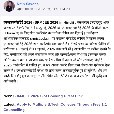
Nitin Saxena
Updated on
14 Jul 2026, 04:43 PM IST
एसआरएमजेईईई 2026 (SRMJEE 2026 in Hindi)
: एसआरएम इंस्टीट्यूट ऑफ़
साइंस एंड टेक्नोलॉजी ने 14 जुलाई, 2026 को एसआरएमजेईईई 2026 के तीसरे चरण
(Phase 3) के लिए सीट अलॉटमेंट का नतीजा घोषित कर दिया है। उम्मीदवार
आधिकारिक वेबसाइट srmist.edu.in पर उपलब्ध कैंडिडेट लॉगिन के ज़रिए अपना
एसआरएमजेईईई 2026 सीट अलॉटमेंट देख सकते हैं। तीसरे चरण की चॉइस फिलिंग की
प्रक्रिया 10 जुलाई से 11 जुलाई, 2026 तक चली थी। अलॉटमेंट का नतीजा देखने के
लिए, उम्मीदवारों को अपने एप्लीकेशन नंबर और पासवर्ड/जन्म तिथि का इस्तेमाल करके
Main Syllabus
JEE Main Study Material
JEE Main Answer Key
View All J
लॉगिन करना होगा। जो उम्मीदवार प्रवेश परीक्षा में सफल रहे और एसआरएमजेईईई
llabus
JEE Advanced Exam Pattern
JEE Advanced Answer Key
JEE Adva
2026 काउंसलिंग में शामिल हुए, वे अब अपना अलॉट किया गया कैंपस और प्रोग्राम देख
ey
GATE Cutoff
GATE Result
View All GATE Articles
सकते हैं। एसआरएमजेईईई परीक्षा के तीनों चरण सफलतापूर्वक पूरे हो चुके हैं, और अब
 EAMCET Exam Pattern
AP EAMCET Answer Key
AP EAMCET Cutoff
AP
काउंसलिंग शेड्यूल के अनुसार फीस पेमेंट और रिपोर्टिंग के साथ एडमिशन की प्रक्रिया
 EAMCET Exam Pattern
TS EAMCET Answer Key
TS EAMCET Cutoff
TS
आगे बढ़ेगी।
Pattern
MHT CET Answer Key
MHT CET Cutoff
MHT CET Result
MHT C
ey
KCET Cutoff
KCET Result
View All KCET Articles
EE Answer Key
VITEEE Cutoff
VITEEE Result
View All VITEEE Articles
New:
SRMJEEE 2026 Slot Booking Direct Link
T Answer Key
BITSAT Cutoff
BITSAT Result
View All BITSAT Articles
Latest:
Apply to Multiple B.Tech Colleges Through Free 1:1
India
M.Arch Colleges in India
Phd Colleges in India
Counselling
dia Accepting GATE
Engineering Colleges in India Accepting AP EAMCET