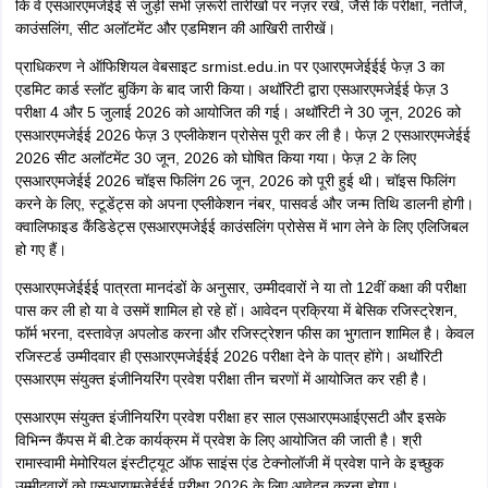
कि वे एसआरएमजेईई से जुड़ी सभी ज़रूरी तारीखों पर नज़र रखें, जैसे कि परीक्षा, नतीजे,
काउंसलिंग, सीट अलॉटमेंट और एडमिशन की आखिरी तारीखें।
प्राधिकरण ने ऑफिशियल वेबसाइट srmist.edu.in पर एआरएमजेईईई फेज़ 3 का
एडमिट कार्ड स्लॉट बुकिंग के बाद जारी किया। अथॉरिटी द्वारा एसआरएमजेईई फेज़ 3
परीक्षा 4 और 5 जुलाई 2026 को आयोजित की गई। अथॉरिटी ने 30 जून, 2026 को
एसआरएमजेईई 2026 फेज़ 3 एप्लीकेशन प्रोसेस पूरी कर ली है। फेज़ 2 एसआरएमजेईई
2026 सीट अलॉटमेंट 30 जून, 2026 को घोषित किया गया। फेज़ 2 के लिए
एसआरएमजेईई 2026 चॉइस फिलिंग 26 जून, 2026 को पूरी हुई थी। चॉइस फिलिंग
करने के लिए, स्टूडेंट्स को अपना एप्लीकेशन नंबर, पासवर्ड और जन्म तिथि डालनी होगी।
क्वालिफाइड कैंडिडेट्स एसआरएमजेईई काउंसलिंग प्रोसेस में भाग लेने के लिए एलिजिबल
हो गए हैं।
एसआरएमजेईईई पात्रता मानदंडों के अनुसार, उम्मीदवारों ने या तो 12वीं कक्षा की परीक्षा
पास कर ली हो या वे उसमें शामिल हो रहे हों। आवेदन प्रक्रिया में बेसिक रजिस्ट्रेशन,
फॉर्म भरना, दस्तावेज़ अपलोड करना और रजिस्ट्रेशन फीस का भुगतान शामिल है। केवल
रजिस्टर्ड उम्मीदवार ही एसआरएमजेईईई 2026 परीक्षा देने के पात्र होंगे। अथॉरिटी
एसआरएम संयुक्त इंजीनियरिंग प्रवेश परीक्षा तीन चरणों में आयोजित कर रही है।
एसआरएम संयुक्त इंजीनियरिंग प्रवेश परीक्षा हर साल एसआरएमआईएसटी और इसके
विभिन्न कैंपस में बी.टेक कार्यक्रम में प्रवेश के लिए आयोजित की जाती है। श्री
रामास्वामी मेमोरियल इंस्टीट्यूट ऑफ साइंस एंड टेक्नोलॉजी में प्रवेश पाने के इच्छुक
उम्मीदवारों को एसआरएमजेईईई परीक्षा 2026 के लिए आवेदन करना होगा।