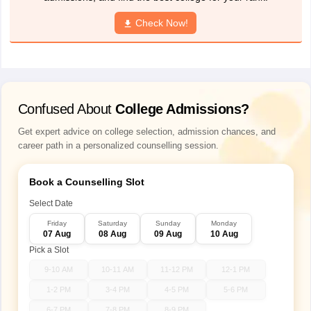
Check Now!
Confused About
College Admissions?
Get expert advice on college selection, admission chances, and
career path in a personalized counselling session.
Book a Counselling Slot
Select Date
Friday
Saturday
Sunday
Monday
07 Aug
08 Aug
09 Aug
10 Aug
Pick a Slot
9-10 AM
10-11 AM
11-12 PM
12-1 PM
1-2 PM
3-4 PM
4-5 PM
5-6 PM
6-7 PM
7-8 PM
8-9 PM