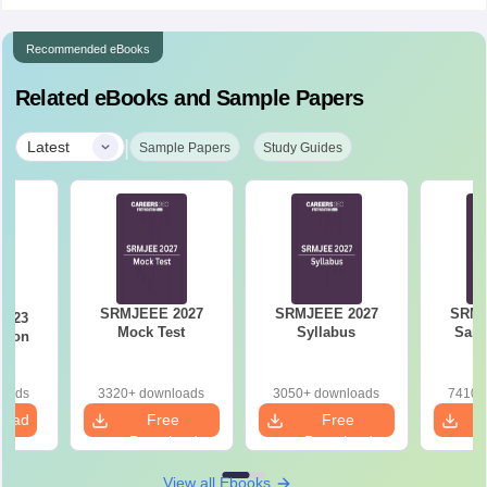
Recommended eBooks
Related eBooks and Sample Papers
|
Latest
Sample Papers
Study Guides
SRMJEEE 2027
SRMJEEE 2027
SRMJ
2023
Mock Test
Syllabus
Samp
tion
loads
3320+ downloads
3050+ downloads
7410+
load
Free
Free
Download
Download
View all Ebooks