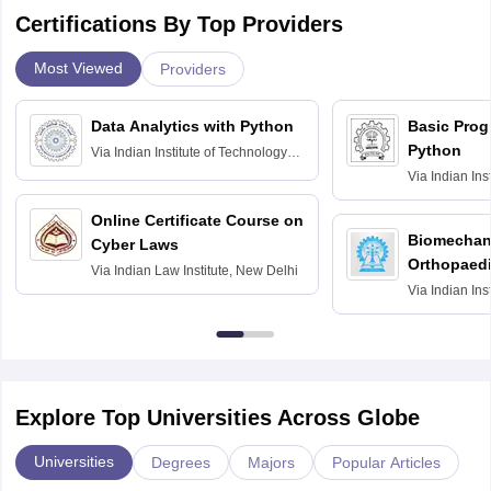
Certifications By Top Providers
Most Viewed
Providers
Data Analytics with Python
Basic Pro
Python
Via
Indian Institute of Technology
Roorkee
Via
Indian Ins
Bombay
Online Certificate Course on
Biomechani
Cyber Laws
Orthopaedi
Via
Indian Law Institute, New Delhi
Via
Indian Ins
Kharagpur
Explore Top Universities Across Globe
Universities
Degrees
Majors
Popular Articles