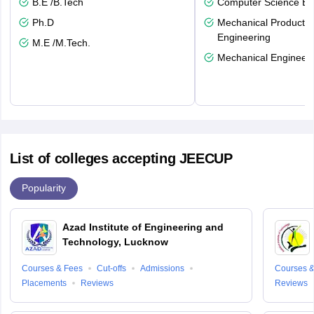
B.E /B.Tech
Computer Science En
Ph.D
Mechanical Productio
Engineering
M.E /M.Tech.
Mechanical Engineeri
List of colleges accepting JEECUP
Popularity
Azad Institute of Engineering and
Technology, Lucknow
Courses & Fees
Cut-offs
Admissions
Courses &
Placements
Reviews
Reviews