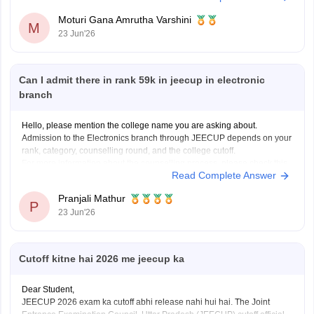
However, the final decision regarding eligibility
Moturi Gana Amrutha Varshini
M
23 Jun'26
Can I admit there in rank 59k in jeecup in electronic
branch
Hello, please mention the college name you are asking about.
Admission to the Electronics branch through JEECUP depends on your
rank, category, counselling round, and the college cutoff.
For more information about the counselling process, please check this
Read Complete Answer
link:
JEECUP Counselling 2026
Pranjali Mathur
P
23 Jun'26
Cutoff kitne hai 2026 me jeecup ka
Dear Student,
JEECUP 2026 exam ka cutoff abhi release nahi hui hai. The Joint