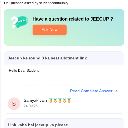
On Question asked by student community
Have a question related to
JEECUP
?
Ask Now
Jeecup ke round 3 ka seat allotment link
Hello Dear Student,
You can check, find and access more information here:
Read Complete Answer
https://engineering.careers360.com/articles/jeecup-seat-
allotment
Samyak Jain
S
https://engineering.careers360.com/articles/jeecup-
24 Jul'26
2026-round-3-seat-allotment-live-check-up-polytechnic-
college-allotment
Link kaha hai jeecup ka please
Hope it helps!