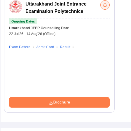
Uttarakhand Joint Entrance
Examination Polytechnics
Ongoing Dates
Uttarakhand JEEP
Counselling Date
22 Jul'26
-
14 Aug'26
(Offline)
Exam Pattern
Admit Card
Result
Brochure