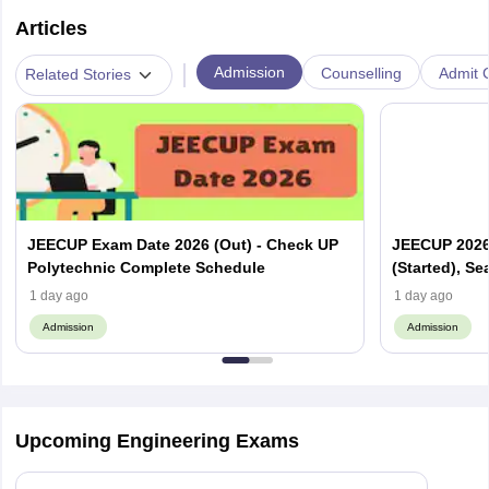
Articles
|
Admission
Counselling
Admit C
Related Stories
JEECUP Exam Date 2026 (Out) - Check UP
JEECUP 2026 
Polytechnic Complete Schedule
(Started), Se
1 day ago
1 day ago
Admission
Admission
Upcoming Engineering Exams