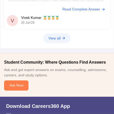
Entrance Examination Council, Uttar Pradesh (JEECUP) cutoff official
website par release karegi.
Read Complete Answer
Aap previous years ke JEECUP cutoff diye hue link ke through dekh
sakte hai
: JEECUP Cutoff 2026: UP Polytechnic Cut off for
Vivek Kumar
Government,
V
26 Jun'26
View all
Student Community: Where Questions Find Answers
Ask and get expert answers on exams, counselling, admissions,
careers, and study options.
Ask Now
Download Careers360 App