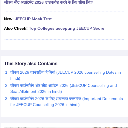
जीकप सीट अलॉटमेंट 2026 डाउनलोड करने के लिए सीधा लिंक
ennai
Engineering Colleges in Mumbai
Engineering Colleges in Coimbat
s in Andhra Pradesh
Engineering Colleges in Madhya Pradesh
Engineeri
g Colleges in India
Top Private Engineering Colleges in India
New:
JEECUP Mock Test
lege Predictor
KCET College Predictor
View All College Predictors
Also Check:
Top Colleges accepting JEECUP Score
y Exceptions Handbook
JEE Main 2027 How to Start JEE Preparation fr
e
Top Institutes that take JEE Advanced Scores
View All JEE Main E-Bo
DF
026
Top 200 Questions For BITSAT English Proficiency & Logical Reaso
This Story also Contains
 April 11 Memory Based Questions PDF
Most Scoring Concepts For 
obotics and Automation
How to Crack GATE?
Best Books for GATE
How t
जीकप 2026 काउंसलिंग तिथियां (JEECUP 2026 counselling Dates in
hindi)
जीकप काउंसलिंग और सीट आवंटन 2026 (JEECUP Counselling and
al Engineering
Electronics Engineering
Mechanical Engineering
Seat Allotment 2026 in hindi)
neer
Nuclear Engineer
जीकप काउंसलिंग 2026 के लिए आवश्यक दस्तावेज (Important Documents
for JEECUP Counselling 2026 in hindi)