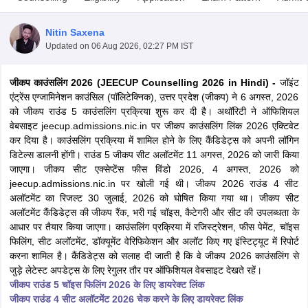
Nitin Saxena
Updated on
06 Aug 2026, 02:27 PM IST
जीकप काउंसलिंग 2026 (JEECUP Counselling 2026 in Hindi) -
जॉइंट
एंट्रेंस एग्जामिनेशन काउंसिल (पॉलिटेक्निक), उत्तर प्रदेश (जीकप) ने 6 अगस्त, 2026
को जीकप राउंड 5 काउंसलिंग प्रक्रिया शुरू कर दी है। अथॉरिटी ने ऑफिशियल
वेबसाइट jeecup.admissions.nic.in पर जीकप काउंसलिंग लिंक 2026 एक्टिवेट
कर दिया है। काउंसलिंग प्रक्रिया में शामिल होने के लिए कैंडिडेट्स को अपनी लॉगिन
Main Syllabus
JEE Main Study Material
JEE Main Answer Key
View All J
डिटेल्स डालनी होंगी। राउंड 5 जीकप सीट अलॉटमेंट 11 अगस्त, 2026 को जारी किया
llabus
JEE Advanced Exam Pattern
JEE Advanced Answer Key
JEE Adva
जाएगा। जीकप सीट एक्सेप्टेंस फीस विंडो 2026, 4 अगस्त, 2026 को
ey
GATE Cutoff
GATE Result
View All GATE Articles
jeecup.admissions.nic.in पर खोली गई थी। जीकप 2026 राउंड 4 सीट
 EAMCET Exam Pattern
AP EAMCET Answer Key
AP EAMCET Cutoff
AP
अलॉटमेंट का रिजल्ट 30 जुलाई, 2026 को घोषित किया गया था। जीकप सीट
 EAMCET Exam Pattern
TS EAMCET Answer Key
TS EAMCET Cutoff
TS
अलॉटमेंट कैंडिडेट्स की जीकप रैंक, भरी गई चॉइस, कैटेगरी और सीट की उपलब्धता के
Pattern
MHT CET Answer Key
MHT CET Cutoff
MHT CET Result
MHT C
आधार पर तैयार किया जाएगा। काउंसलिंग प्रक्रिया में रजिस्ट्रेशन, फीस पेमेंट, चॉइस
ey
KCET Cutoff
KCET Result
View All KCET Articles
फिलिंग, सीट अलॉटमेंट, डॉक्यूमेंट वेरिफिकेशन और अलॉट किए गए इंस्टिट्यूट में रिपोर्ट
EE Answer Key
VITEEE Cutoff
VITEEE Result
View All VITEEE Articles
करना शामिल है। कैंडिडेट्स को सलाह दी जाती है कि वे जीकप 2026 काउंसलिंग से
T Answer Key
BITSAT Cutoff
BITSAT Result
View All BITSAT Articles
जुड़े लेटेस्ट अपडेट्स के लिए रेगुलर तौर पर ऑफिशियल वेबसाइट देखते रहें।
जीकप राउंड 5 चॉइस फिलिंग 2026 के लिए डायरेक्ट लिंक
India
M.Arch Colleges in India
Phd Colleges in India
जीकप राउंड 4 सीट अलॉटमेंट 2026 चेक करने के लिए डायरेक्ट लिंक
dia Accepting GATE
Engineering Colleges in India Accepting AP EAMCET