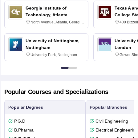
Georgia Institute of
Texas A an
Technology, Atlanta
College St
North Avenue, Atlanta, Georgia
400 Bizzell
30332
Texas 778
University of Nottingham,
University
Nottingham
London
University Park, Nottingham
Gower Str
NG7 2RD
6BT
Popular Courses and Specializations
Popular Degrees
Popular Branches
P.G.D
Civil Engineering
B.Pharma
Electrical Engineering