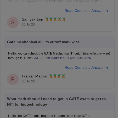
Yes, you can
appear for the GATE Mechanical Engineering (ME)
paper
even if you have a
B.E./B.Tech in Aeronautical Engineering
,
Read Complete Answer
provided you meet the GATE eligibility criteria.
However,
qualifying GATE ME does not automatically make you
Samyak Jain
eligible for PSU jobs
.
S
30 Jul'26
GATE ME:
You are eligible
Gate mechanical all iits cutoff mark wise
Hello, you can check the GATE Mechanical IIT cutoff (marks/score-wise)
through this link:
GATE Cutoff Marks for IITs and NITs 2026
Read Complete Answer
Pranjali Mathur
P
28 Jul'26
What mark should I need to get in GATE exam to get to
NIT. for biotechnology
Hello, the GATE marks required for admission to an NIT in