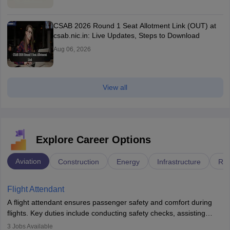
CSAB 2026 Round 1 Seat Allotment Link (OUT) at
csab.nic.in: Live Updates, Steps to Download
Aug 06, 2026
View all
Explore Career Options
Aviation
Construction
Energy
Infrastructure
Rai
Flight Attendant
A flight attendant ensures passenger safety and comfort during
flights. Key duties include conducting safety checks, assisting
passengers, serving food and drinks, and managing emergencies.
3
Jobs Available