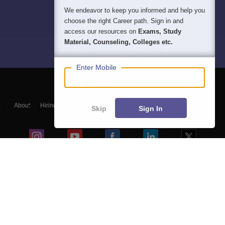
We endeavor to keep you informed and help you
choose the right Career path. Sign in and
access our resources on
Exams, Study
Material, Counseling, Colleges etc.
Enter Mobile
About
Hiring
Magazine
News
हिंदी न्यूज़
Articles
Contact
Skip
Sign In
Blogs
Top Exams
Colleges
Predictors & Ebooks