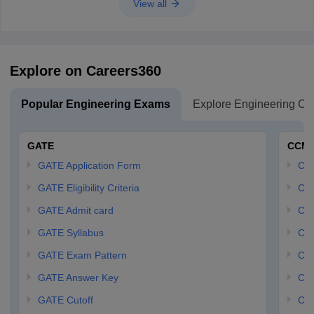
View all
Explore on Careers360
Popular Engineering Exams
Explore Engineering Co
GATE
CCM
GATE Application Form
CCM
GATE Eligibility Criteria
CCM
GATE Admit card
CCM
GATE Syllabus
CCM
GATE Exam Pattern
CCM
GATE Answer Key
CCM
GATE Cutoff
CCM