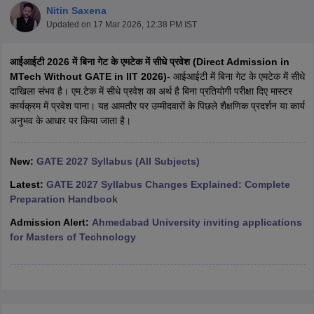
Nitin Saxena
Updated on
17 Mar 2026, 12:38 PM IST
आईआईटी 2026 में बिना गेट के एमटेक में सीधे प्रवेश (Direct Admission in
MTech Without GATE in IIT 2026)
- आईआईटी में बिना गेट के एमटेक में सीधे
दाखिला संभव है। एम.टेक में सीधे प्रवेश का अर्थ है बिना प्रतियोगी परीक्षा दिए मास्टर
कार्यक्रम में प्रवेश पाना। यह आमतौर पर उम्मीदवारों के पिछले शैक्षणिक प्रदर्शन या कार्य
अनुभव के आधार पर किया जाता है।
Main Syllabus
JEE Main Study Material
JEE Main Answer Key
View All J
New:
GATE 2027 Syllabus (All Subjects)
llabus
JEE Advanced Exam Pattern
JEE Advanced Answer Key
JEE Adva
ey
GATE Cutoff
GATE Result
View All GATE Articles
Latest:
GATE 2027 Syllabus Changes Explained: Complete
 EAMCET Exam Pattern
AP EAMCET Answer Key
AP EAMCET Cutoff
AP
Preparation Handbook
 EAMCET Exam Pattern
TS EAMCET Answer Key
TS EAMCET Cutoff
TS
Admission Alert:
Ahmedabad University inviting applications
Pattern
MHT CET Answer Key
MHT CET Cutoff
MHT CET Result
MHT C
for Masters of Technology
ey
KCET Cutoff
KCET Result
View All KCET Articles
EE Answer Key
VITEEE Cutoff
VITEEE Result
View All VITEEE Articles
T Answer Key
BITSAT Cutoff
BITSAT Result
View All BITSAT Articles
India
M.Arch Colleges in India
Phd Colleges in India
dia Accepting GATE
Engineering Colleges in India Accepting AP EAMCET