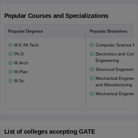
Popular Courses and Specializations
Popular Degrees
Popular Branches
M.E /M.Tech.
Computer Science En
Ph.D
Electronics and Comm
Engineering
M.Arch
Structural Engineerin
M.Plan
Mechanical Engineeri
M.Sc.
and Manufacturing
Mechanical Engineeri
List of colleges accepting GATE