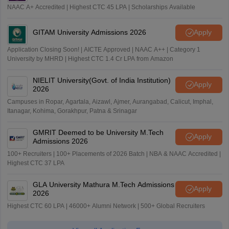
NAAC A+ Accredited | Highest CTC 45 LPA | Scholarships Available
GITAM University Admissions 2026
Apply
Application Closing Soon! | AICTE Approved | NAAC A++ | Category 1
University by MHRD | Highest CTC 1.4 Cr LPA from Amazon
NIELIT University(Govt. of India Institution)
Apply
2026
Campuses in Ropar, Agartala, Aizawl, Ajmer, Aurangabad, Calicut, Imphal,
Itanagar, Kohima, Gorakhpur, Patna & Srinagar
GMRIT Deemed to be University M.Tech
Apply
Admissions 2026
100+ Recruiters | 100+ Placements of 2026 Batch | NBA & NAAC Accredited |
Highest CTC 37 LPA
GLA University Mathura M.Tech Admissions
Apply
2026
Highest CTC 60 LPA | 46000+ Alumni Network | 500+ Global Recruiters