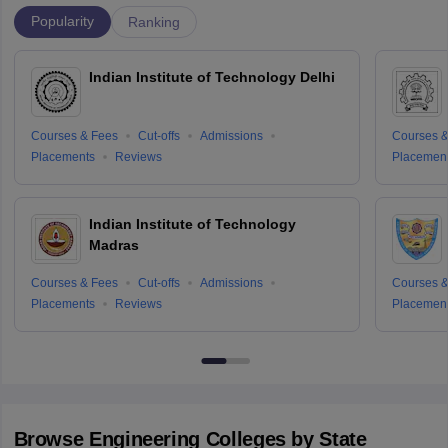
Popularity
Ranking
Indian Institute of Technology Delhi
Courses & Fees
Cut-offs
Admissions
Courses &
Placements
Reviews
Placemen
Indian Institute of Technology
Madras
Courses & Fees
Cut-offs
Admissions
Courses &
Placements
Reviews
Placemen
Browse
Engineering
Colleges by State