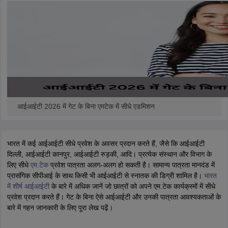
ennai
Engineering Colleges in Mumbai
Engineering Colleges in Coimbat
s in Andhra Pradesh
Engineering Colleges in Madhya Pradesh
Engineeri
g Colleges in India
Top Private Engineering Colleges in India
lege Predictor
KCET College Predictor
View All College Predictors
y Exceptions Handbook
JEE Main 2027 How to Start JEE Preparation fr
e
Top Institutes that take JEE Advanced Scores
View All JEE Main E-Bo
DF
026
Top 200 Questions For BITSAT English Proficiency & Logical Reaso
आईआईटी 2026 में गेट के बिना एमटेक में सीधे एडमिशन
 April 11 Memory Based Questions PDF
Most Scoring Concepts For 
obotics and Automation
How to Crack GATE?
Best Books for GATE
How t
भारत में कई आईआईटी सीधे प्रवेश के अवसर प्रदान करते हैं, जैसे कि आईआईटी
दिल्ली, आईआईटी कानपुर, आईआईटी रुड़की, आदि। प्रत्येक संस्थान और विभाग के
al Engineering
Electronics Engineering
Mechanical Engineering
लिए सीधे
एम.टेक
प्रवेश पात्रता अलग-अलग हो सकती है। सामान्य पात्रता मानदंड में
neer
Nuclear Engineer
प्रासंगिक सीपीआई के साथ किसी भी आईआईटी से स्नातक की डिग्री शामिल है।
भारत
में शीर्ष आईआईटी
के बारे में अधिक जानें जो छात्रों को अपने एम.टेक कार्यक्रमों में सीधे
प्रवेश प्रदान करते हैं। गेट के बिना ऐसे आईआईटी और उनकी पात्रता आवश्यकताओं के
बारे में गहन जानकारी के लिए पूरा लेख पढ़ें।