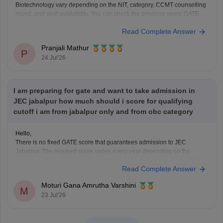
Biotechnology vary depending on the NIT, category, CCMT counselling
round, and seat availability. You can check the previous years' GATE
cut-offs here:
https://engineering.careers360.com/articles/gate-cutoff
Read Complete Answer
Pranjali Mathur
P
24 Jul'26
I am preparing for gate and want to take admission in
JEC jabalpur how much should i score for qualifying
cutoff i am from jabalpur only and from obc category
Hello,
There is no fixed GATE score that guarantees admission to JEC
Jabalpur. The required score varies every year depending on the
branch, number of applicants, category, and cutoff trends. As an OBC
Read Complete Answer
candidate, you may receive category benefits if applicable. It is
advisable to aim for a high GATE
Moturi Gana Amrutha Varshini
M
23 Jul'26