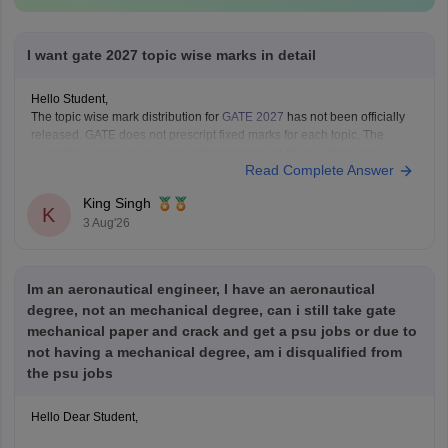
I want gate 2027 topic wise marks in detail
Hello Student,
The topic wise mark distribution for
GATE 2027
has not been officially
released. GATE does not prescript fixed marks for each topic. The
weightage varies every year independence on the question paper.
Read Complete Answer
Please mention your GATE paper/branch (such as CSE, ECE, EE, ME,
CE, DA, etc.), and we
King Singh
K
3 Aug'26
Im an aeronautical engineer, I have an aeronautical
degree, not an mechanical degree, can i still take gate
mechanical paper and crack and get a psu jobs or due to
not having a mechanical degree, am i disqualified from
the psu jobs
Hello Dear Student,