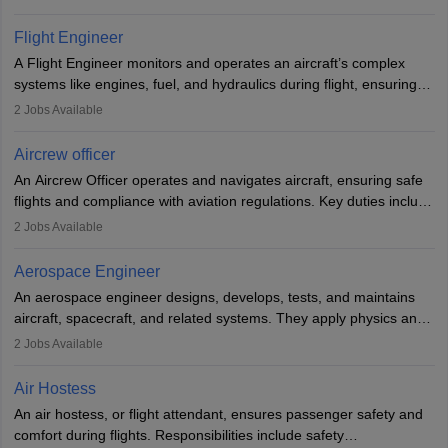
They must be well-trained in safety procedures and customer
service. A high school diploma is typically required, followed by
Flight Engineer
rigorous training to qualify for the role.
A Flight Engineer monitors and operates an aircraft’s complex
systems like engines, fuel, and hydraulics during flight, ensuring
optimal performance and safety. They assist pilots with technical
2
Jobs Available
issues, conduct inspections, and maintain records. This role
requires strong technical knowledge, problem-solving, and
Aircrew officer
communication skills. Training usually involves a degree in aviation
An Aircrew Officer operates and navigates aircraft, ensuring safe
or aerospace engineering and specialised certification.
flights and compliance with aviation regulations. Key duties include
managing flight systems, conducting pre- and post-flight checks,
2
Jobs Available
and adhering to safety standards. The role typically requires
working five days a week, with around 120 flight hours monthly.
Aerospace Engineer
Employment may be contractual or permanent, depending on the
An aerospace engineer designs, develops, tests, and maintains
airline.
aircraft, spacecraft, and related systems. They apply physics and
engineering principles to improve aerospace technologies, often
2
Jobs Available
working in aviation, defence, or space sectors. Key tasks include
designing components, conducting tests, and performing
Air Hostess
research. A bachelor’s degree is essential, with higher roles
An air hostess, or flight attendant, ensures passenger safety and
requiring advanced study. The role demands analytical skills,
comfort during flights. Responsibilities include safety
technical knowledge, precision, and effective communication.