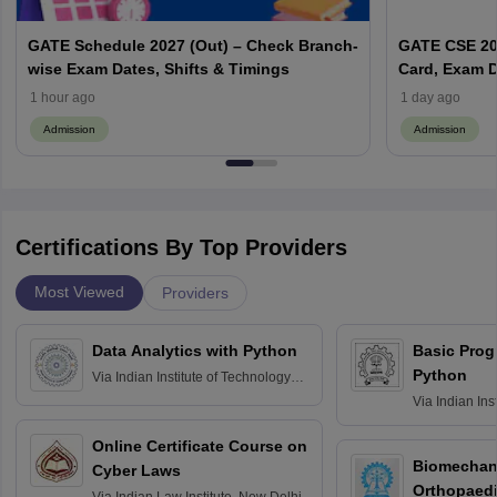
GATE Schedule 2027 (Out) – Check Branch-
GATE CSE 202
wise Exam Dates, Shifts & Timings
Card, Exam D
1 hour ago
1 day ago
Admission
Admission
Certifications By Top Providers
Most Viewed
Providers
Data Analytics with Python
Basic Pro
Python
Via
Indian Institute of Technology
Roorkee
Via
Indian Ins
Bombay
Online Certificate Course on
Biomechani
Cyber Laws
Orthopaedi
Via
Indian Law Institute, New Delhi