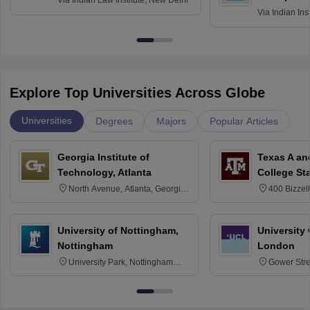
Via
Indian Ins
Kharagpur
Explore Top Universities Across Globe
Universities
Degrees
Majors
Popular Articles
Georgia Institute of
Texas A an
Technology, Atlanta
College St
North Avenue, Atlanta, Georgia
400 Bizzell
30332
Texas 778
University of Nottingham,
University
Nottingham
London
University Park, Nottingham
Gower Str
NG7 2RD
6BT