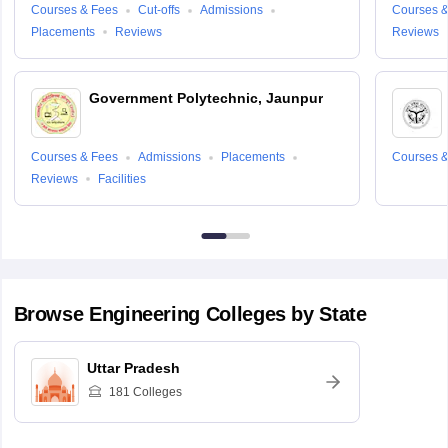
Courses & Fees
Cut-offs
Admissions
Courses &
Placements
Reviews
Reviews
Government Polytechnic, Jaunpur
Courses & Fees
Admissions
Placements
Courses &
Reviews
Facilities
Browse
Engineering
Colleges by State
Uttar Pradesh
181
Colleges