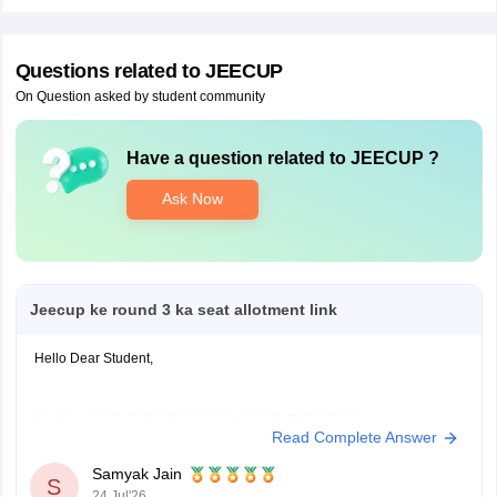
Questions related to
JEECUP
On Question asked by student community
Have a question related to
JEECUP
?
Ask Now
Jeecup ke round 3 ka seat allotment link
Hello Dear Student,
You can check, find and access more information here:
Read Complete Answer
https://engineering.careers360.com/articles/jeecup-seat-
allotment
Samyak Jain
S
https://engineering.careers360.com/articles/jeecup-
24 Jul'26