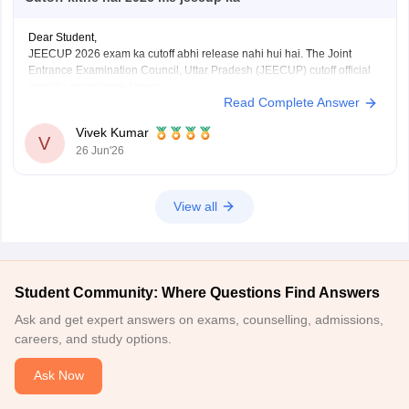
Dear Student,
JEECUP 2026 exam ka cutoff abhi release nahi hui hai. The Joint
Entrance Examination Council, Uttar Pradesh (JEECUP) cutoff official
website par release karegi.
Read Complete Answer
Aap previous years ke JEECUP cutoff diye hue link ke through dekh
sakte hai
: JEECUP Cutoff 2026: UP Polytechnic Cut off for
Vivek Kumar
Government,
V
26 Jun'26
View all
Student Community: Where Questions Find Answers
Ask and get expert answers on exams, counselling, admissions,
careers, and study options.
Ask Now