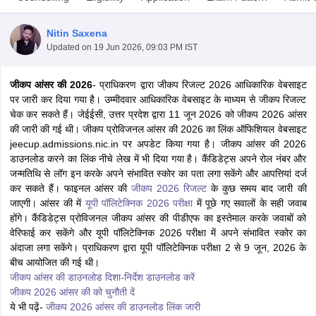
Nitin Saxena
Updated on
19 Jun 2026, 09:03 PM IST
जीकप आंसर की 2026
- प्राधिकरण द्वारा जीकप रिजल्ट 2026 आधिकारिक वेबसाइट
पर जारी कर दिया गया है। उम्मीदवार आधिकारिक वेबसाइट के माध्यम से जीकप रिजल्ट
चेक कर सकते हैं। जेईईसी, उत्तर प्रदेश द्वारा 11 जून 2026 को जीकप 2026 आंसर
की जारी की गई थी। जीकप प्रोविजनल आंसर की 2026 का लिंक ऑफिशियल वेबसाइट
jeecup.admissions.nic.in पर अपडेट किया गया है। जीकप आंसर की 2026
Main Syllabus
JEE Main Study Material
JEE Main Answer Key
View All J
डाउनलोड करने का लिंक नीचे लेख में भी दिया गया है। कैंडिडेट्स अपने रोल नंबर और
llabus
JEE Advanced Exam Pattern
JEE Advanced Answer Key
JEE Adva
जन्मतिथि से लॉग इन करके अपने संभावित स्कोर का पता लगा सकेंगे और आपत्तियां दर्ज
ey
GATE Cutoff
GATE Result
View All GATE Articles
कर सकते हैं। फाइनल आंसर की
जीकप 2026 रिजल्ट
के कुछ समय बाद जारी की
 EAMCET Exam Pattern
AP EAMCET Answer Key
AP EAMCET Cutoff
AP
जाएगी। आंसर की में
यूपी पॉलिटेक्निक 2026 परीक्षा
में पूछे गए सवालों के सही जवाब
 EAMCET Exam Pattern
TS EAMCET Answer Key
TS EAMCET Cutoff
TS
होंगे। कैंडिडेट्स प्रोविजनल जीकप आंसर की पीडीएफ का इस्तेमाल करके जवाबों को
Pattern
MHT CET Answer Key
MHT CET Cutoff
MHT CET Result
MHT C
वेरिफाई कर सकेंगे और यूपी पॉलिटेक्निक 2026 परीक्षा में अपने संभावित स्कोर का
ey
KCET Cutoff
KCET Result
View All KCET Articles
अंदाजा लगा सकेंगे। प्राधिकरण द्वारा यूपी पॉलिटेक्निक परीक्षा 2 से 9 जून, 2026 के
EE Answer Key
VITEEE Cutoff
VITEEE Result
View All VITEEE Articles
बीच आयोजित की गई थी।
T Answer Key
BITSAT Cutoff
BITSAT Result
View All BITSAT Articles
जीकप आंसर की डाउनलोड दिशा-निर्देश डाउनलोड करें
जीकप 2026 आंसर की को चुनौती दें
India
M.Arch Colleges in India
Phd Colleges in India
ये भी पढ़ें-
जीकप 2026 आंसर की डाउनलोड लिंक जारी
dia Accepting GATE
Engineering Colleges in India Accepting AP EAMCET