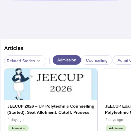
Articles
|
Admission
Counselling
Admit C
Related Stories
JEECUP 2026 – UP Polytechnic Counselling
JEECUP Exam
(Started), Seat Allotment, Cutoff, Prcoess
Polytechnic
1 day ago
3 days ago
Admission
Admission