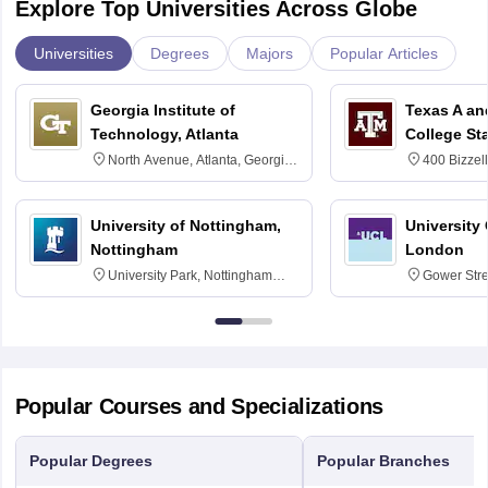
Explore Top Universities Across Globe
Universities
Degrees
Majors
Popular Articles
Georgia Institute of
Texas A an
Technology, Atlanta
College St
North Avenue, Atlanta, Georgia
400 Bizzell
30332
Texas 778
University of Nottingham,
University
Nottingham
London
University Park, Nottingham
Gower Str
NG7 2RD
6BT
Popular Courses and Specializations
Popular Degrees
Popular Branches