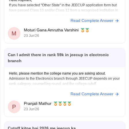
If you have selected "Other State" in the JEECUP application form but
have passed Class 10 and/or Class 12 from a recognized institution in
Uttar Pradesh, your eligibility may still be considered according to the
Read Complete Answer
provisions mentioned in the official counselling notification.
However, the final decision regarding eligibility
Moturi Gana Amrutha Varshini
M
23 Jun'26
Can I admit there in rank 59k in jeecup in electronic
branch
Hello, please mention the college name you are asking about.
Admission to the Electronics branch through JEECUP depends on your
rank, category, counselling round, and the college cutoff.
For more information about the counselling process, please check this
Read Complete Answer
link:
JEECUP Counselling 2026
Pranjali Mathur
P
23 Jun'26
Cutoff kitne hai 2026 me jeecup ka