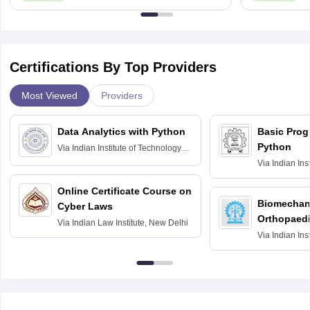
Certifications By Top Providers
Most Viewed
Providers
Data Analytics with Python
Basic Pro
Python
Via
Indian Institute of Technology
Roorkee
Via
Indian Ins
Bombay
Online Certificate Course on
Biomechani
Cyber Laws
Orthopaedi
Via
Indian Law Institute, New Delhi
Via
Indian Ins
Kharagpur