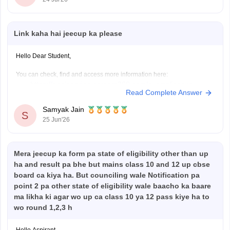
2026-round-3-seat-allotment-live-check-up-polytechnic-
college-allotment
Link kaha hai jeecup ka please
Hope it helps!
Hello Dear Student,
You can check, find and access more information here:
https://engineering.careers360.com/exams/jeecup
Read Complete Answer
https://engineering.careers360.com/articles/jeecup-
counselling
Samyak Jain
S
https://engineering.careers360.com/articles/jeecup-
25 Jun'26
latest-news-and-updates
Mera jeecup ka form pa state of eligibility other than up
Hope it helps!
ha and result pa bhe but mains class 10 and 12 up cbse
board ca kiya ha. But counciling wale Notification pa
point 2 pa other state of eligibility wale baacho ka baare
ma likha ki agar wo up ca class 10 ya 12 pass kiye ha to
wo round 1,2,3 h
Hello Aspirant,